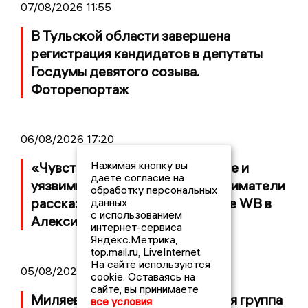
07/08/2026 11:55
В Тульской области завершена
регистрация кандидатов в депутаты
Госдумы девятого созыва.
Фоторепортаж
06/08/2026 17:20
Нажимая кнопку вы
«Чувствую, что мы беззащитные и
даете согласие на
уязвимые»: тульские предприниматели
обработку персональных
рассказали о потерях на складе WB в
данных
с использованием
Алексине
интернет-сервиса
Яндекс.Метрика,
top.mail.ru, LiveInternet.
На сайте используются
05/08/2026 18:36
cookie. Оставаясь на
сайте, вы принимаете
Миляев: Будет создана рабочая группа
все условия