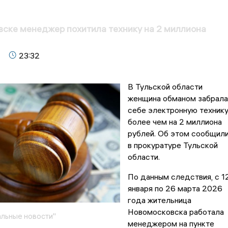
ске менеджер похитила технику на 2 миллиона
23:32
В Тульской области
женщина обманом забрала
себе электронную техник
более чем на 2 миллиона
рублей. Об этом сообщил
в прокуратуре Тульской
области.
По данным следствия, с 1
января по 26 марта 2026
года жительница
Новомосковска работала
льные новости"
менеджером на пункте