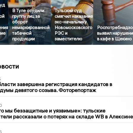
суд
В Туле осудили
Тульский суд
ой
группу лиц за
смягчил наказание
оборот
экс-начальнику
ения
немаркированной
Новомосковского
Роспотребнадзо
ние
табачной
РЭС и
выявил нарушени
продукции
заместителю
в кафе в Щекино
овости
5
бласти завершена регистрация кандидатов в
думы девятого созыва. Фоторепортаж
0
то мы беззащитные и уязвимые»: тульские
ели рассказали о потерях на складе WB в Алексине
6