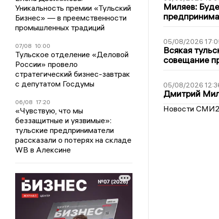
Миляев: Буде
Уникальность премии «Тульский
предпринима
Бизнес» — в преемственности
промышленных традиций
05/08/2026 17:0
07/08
10:00
Всякая тульс
Тульское отделение «Деловой
совещание пр
России» провело
стратегический бизнес-завтрак
с депутатом Госдумы
05/08/2026 12:3
Дмитрий Мил
06/08
17:20
Новости СМИ
«Чувствую, что мы
беззащитные и уязвимые»:
тульские предприниматели
рассказали о потерях на складе
WB в Алексине