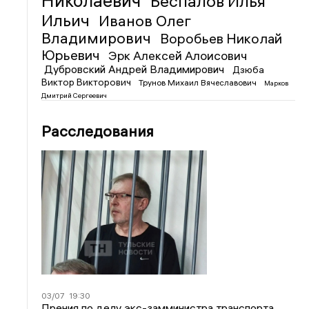
Николаевич
Беспалов Илья
Ильич
Иванов Олег
Владимирович
Воробьев Николай
Юрьевич
Эрк Алексей Алоисович
Дубровский Андрей Владимирович
Дзюба
Виктор Викторович
Трунов Михаил Вячеславович
Марков
Дмитрий Сергеевич
Расследования
03/07
19:30
Прения по делу экс-замминистра транспорта