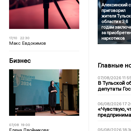
Алексинский 
приговорил
жителя Тульск
области к 3,6
годам заключ
за приобрете
наркотиков
17/10
22:30
Макс Евдокимов
Бизнес
Главные н
07/08/2026 11:5
В Тульской о
депутаты Гос
06/08/2026 17:2
«Чувствую, ч
предпринимат
07/08
19:00
Елена Двойникова:
05/08/2026 18:3