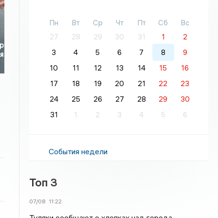
Пн
Вт
Ср
Чт
Пт
Сб
Вс
27
28
29
30
31
1
2
р
3
4
5
6
7
8
9
я
10
11
12
13
14
15
16
17
18
19
20
21
22
23
24
25
26
27
28
29
30
31
1
2
3
4
5
6
События недели
Топ 3
07/08
11:22
Туляки сообщают о хлопках над города