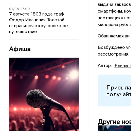
выдачи заказов
07/08
17:00
смартфоны, ноу
7 августа 1803 года граф
поставщику воз
Федор Иванович Толстой
миллиона рубле
отправился в кругосветное
путешествие
Обвиняемая вин
Возбуждено уг
Афиша
рассмотрения.
Автор:
Елизав
Присыла
получайт
Другие но