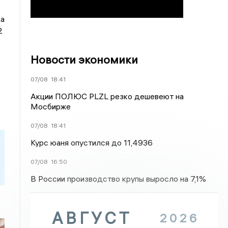
 а
2
Новости экономики
07/08
18:41
Акции ПОЛЮС PLZL резко дешевеют на
Мосбирже
07/08
18:41
Курс юаня опустился до 11,4936
07/08
16:50
В России производство крупы выросло на 7,1%
АВГУСТ
2026