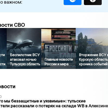
 о важном:
вости СВО
сти
Беспилотник ВСУ
Вторжение ВСУ 
атаковал ночью
Главные новости
Курскую область
сти
Тульскую область
России и мира
хроника событий
овости
0
то мы беззащитные и уязвимые»: тульские
ели рассказали о потерях на складе WB в Алексине