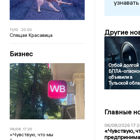
узнавать
11/10
20:00
Другие но
Спящая Красавица
Бизнес
Отбой долгой
БПЛА-опасно
объявили в
Тульской обла
Главные н
06/08/2026 17:2
06/08
17:20
«Чувствую, ч
«Чувствую, что мы
предпринимат