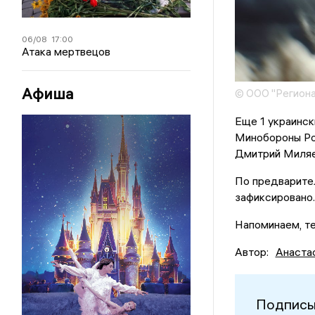
06/08
17:00
Атака мертвецов
Афиша
© ООО "Региона
Еще 1 украинс
Минобороны Ро
Дмитрий Миля
По предварите
зафиксировано.
Напоминаем, т
Автор:
Анаста
Подписы