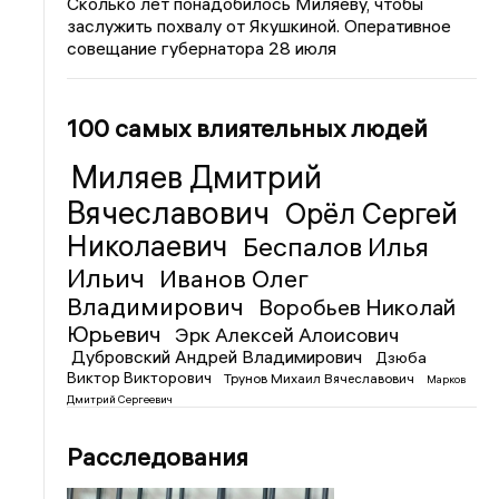
Сколько лет понадобилось Миляеву, чтобы
заслужить похвалу от Якушкиной. Оперативное
совещание губернатора 28 июля
100 самых влиятельных людей
Миляев Дмитрий
Вячеславович
Орёл Сергей
Николаевич
Беспалов Илья
Ильич
Иванов Олег
Владимирович
Воробьев Николай
Юрьевич
Эрк Алексей Алоисович
Дубровский Андрей Владимирович
Дзюба
Виктор Викторович
Трунов Михаил Вячеславович
Марков
Дмитрий Сергеевич
Расследования