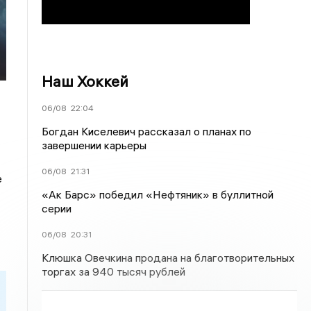
Наш Хоккей
06/08
22:04
Богдан Киселевич рассказал о планах по
завершении карьеры
06/08
21:31
е
«Ак Барс» победил «Нефтяник» в буллитной
серии
06/08
20:31
Клюшка Овечкина продана на благотворительных
торгах за 940 тысяч рублей