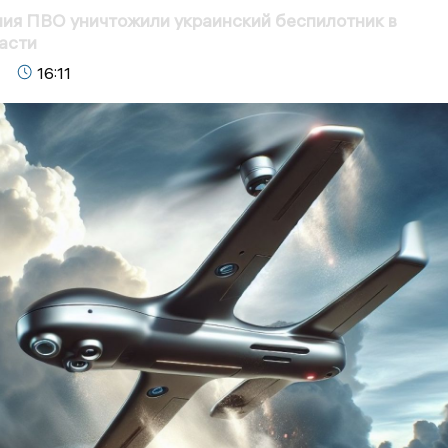
ия ПВО уничтожили украинский беспилотник в
асти
16:11