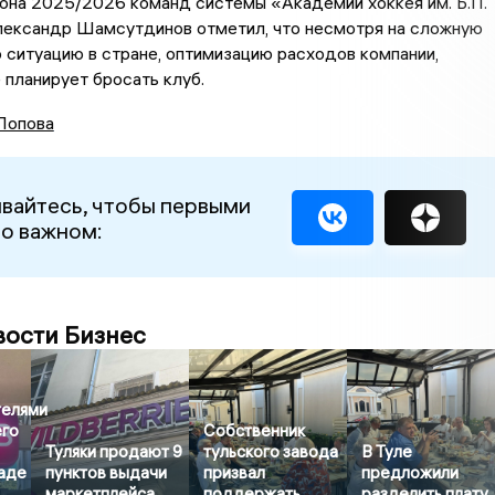
она 2025/2026 команд системы «Академии хоккея им. Б.П.
лександр Шамсутдинов отметил, что несмотря на сложную
ситуацию в стране, оптимизацию расходов компании,
 планирует бросать клуб.
Попова
вайтесь, чтобы первыми
 о важном:
вости Бизнес
телями
его
Собственник
Туляки продают 9
тульского завода
В Туле
ладе
пунктов выдачи
призвал
предложили
маркетплейса
поддержать
разделить плату