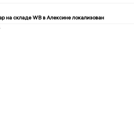
5
р на складе WB в Алексине локализован
2