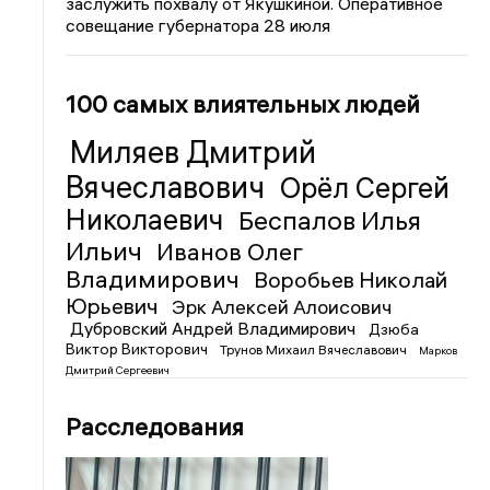
заслужить похвалу от Якушкиной. Оперативное
совещание губернатора 28 июля
100 самых влиятельных людей
Миляев Дмитрий
Вячеславович
Орёл Сергей
Николаевич
Беспалов Илья
Ильич
Иванов Олег
Владимирович
Воробьев Николай
Юрьевич
Эрк Алексей Алоисович
Дубровский Андрей Владимирович
Дзюба
Виктор Викторович
Трунов Михаил Вячеславович
Марков
Дмитрий Сергеевич
Расследования