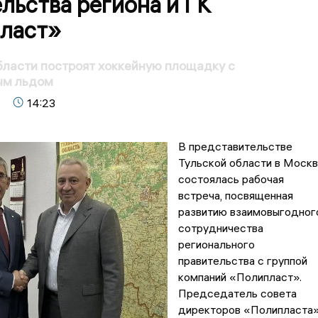
льства региона и ГК
ласт»
бласти построят хоккейную площадку с
ым льдом
14:23
В представительстве
Тульской области в Моск
состоялась рабочая
встреча, посвященная
развитию взаимовыгодног
сотрудничества
регионального
правительства с группой
компаний «Полипласт».
Председатель совета
директоров «Полипласта