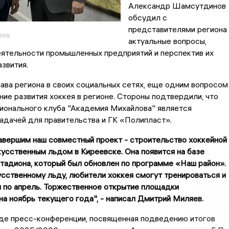
Александр Шамсутдинов
обсудил с
представителями региона
яев
актуальные вопросы,
ятельности промышленных предприятий и перспектив их
звития.
ава региона в своих социальных сетях, еще одним вопросом
ие развития хоккея в регионе. Стороны подтвердили, что
ионального клуба "Академия Михайлова" является
адачей для правительства и ГК «Полипласт».
авершим наш совместный проект - строительство хоккейной
усственным льдом в Киреевске. Она появится на базе
тадиона, который был обновлен по программе «Наш район».
сственному льду, любители хоккея смогут тренироваться и
я по апрель. Торжественное открытие площадки
на ноябрь текущего года", - написал Дмитрий Миляев.
ходе пресс-конференции, посвященная подведению итогов