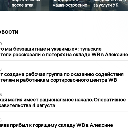
после атак
машиностроение
за услуги УК
овости
0
то мы беззащитные и уязвимые»: тульские
ели рассказали о потерях на складе WB в Алексине
6
т создана рабочая группа по оказанию содействия
телям и работникам сортировочного центра WB
5
кая магия имеет рациональное начало. Оперативное
авительства 4 августа
6
яев прибыл к горящему складу WB в Алексине