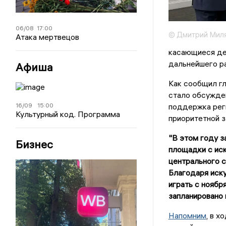
06/08
17:00
© Дмитрий Мил
Атака мертвецов
касающиеся де
дальнейшего ра
Афиша
Как сообщил гл
стало обсужден
16/09
15:00
поддержка рег
Культурный код. Программа
приоритетной з
"В этом году з
Бизнес
площадки с иск
центрального с
Благодаря иску
играть с ноябр
запланировано 
Напомним
, в 