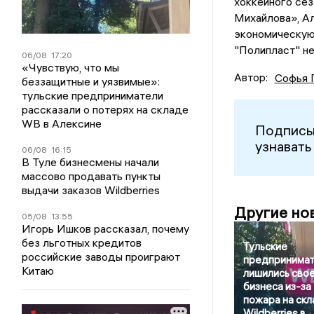
хоккейного сез
Михайлова», А
экономическую 
"Полипласт" не
06/08
17:20
«Чувствую, что мы
Автор:
Софья 
беззащитные и уязвимые»:
тульские предприниматели
рассказали о потерях на складе
WB в Алексине
Подписы
узнавать
06/08
16:15
В Туле бизнесмены начали
массово продавать пункты
выдачи заказов Wildberries
Другие но
05/08
13:55
Игорь Ишков рассказал, почему
без льготных кредитов
Тульские
российские заводы проиграют
предпринима
Китаю
лишились сво
бизнеса из-за
пожара на ск
Wildberries в