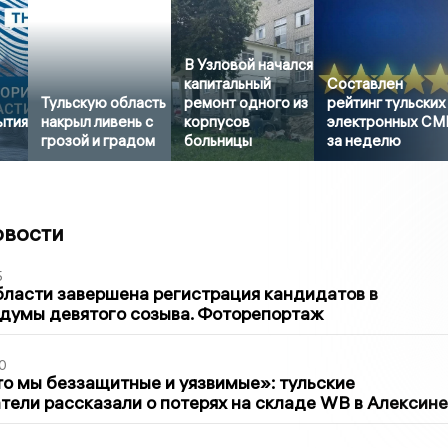
В Узловой начался
капитальный
Составлен
Тульскую область
ремонт одного из
рейтинг тульских
ытия
накрыл ливень с
корпусов
электронных СМ
грозой и градом
больницы
за неделю
овости
5
бласти завершена регистрация кандидатов в
думы девятого созыва. Фоторепортаж
0
то мы беззащитные и уязвимые»: тульские
ели рассказали о потерях на складе WB в Алексине