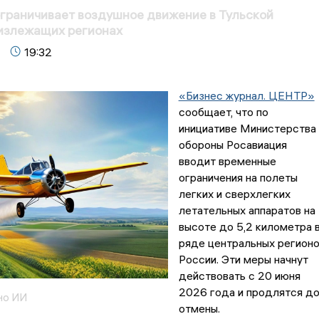
граничивает воздушное движение в Тульской
лизлежащих регионах
19:32
«Бизнес журнал. ЦЕНТР»
сообщает, что по
инициативе Министерства
обороны Росавиация
вводит временные
ограничения на полеты
легких и сверхлегких
летательных аппаратов на
высоте до 5,2 километра 
ряде центральных регион
России. Эти меры начнут
действовать с 20 июня
2026 года и продлятся д
но ИИ
отмены.