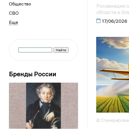
Общество
Росавиация о
области и б
СВО
17/06/2026
Бренды России
© Сгенерирова