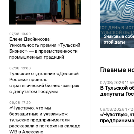
07/08
19:00
Знаковые соб
Елена Двойникова:
этой даты
Уникальность премии «Тульский
Бизнес» — в преемственности
промышленных традиций
Главные н
07/08
10:00
Тульское отделение «Деловой
России» провело
07/08/2026 11:5
стратегический бизнес-завтрак
В Тульской о
с депутатом Госдумы
депутаты Гос
06/08
17:20
«Чувствую, что мы
06/08/2026 17:2
беззащитные и уязвимые»:
«Чувствую, ч
тульские предприниматели
предпринимат
рассказали о потерях на складе
WB в Алексине