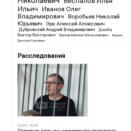
Николаевич
Беспалов Илья
Ильич
Иванов Олег
Владимирович
Воробьев Николай
Юрьевич
Эрк Алексей Алоисович
Дубровский Андрей Владимирович
Дзюба
Виктор Викторович
Трунов Михаил Вячеславович
Марков
Дмитрий Сергеевич
Расследования
03/07
19:30
Прения по делу экс-замминистра транспорта