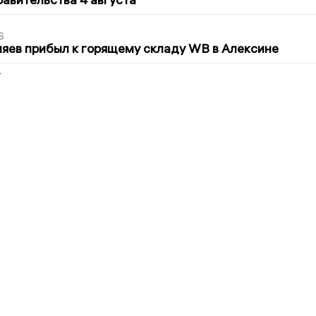
6
яев прибыл к горящему складу WB в Алексине
2