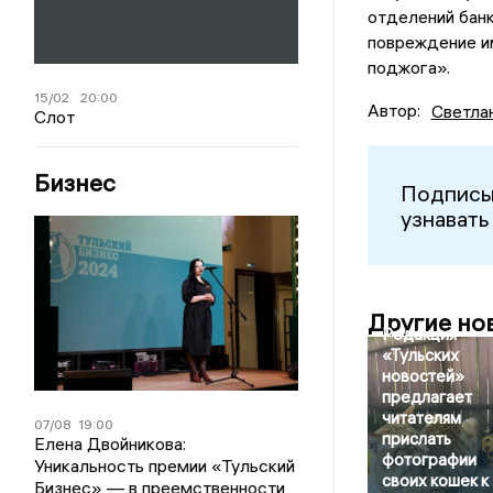
отделений банк
повреждение им
поджога».
15/02
20:00
Автор:
Светла
Слот
Бизнес
Подписы
узнавать
Другие но
Редакция
«Тульских
новостей»
предлагает
читателям
07/08
19:00
прислать
Елена Двойникова:
фотографии
Уникальность премии «Тульский
своих кошек к
Бизнес» — в преемственности