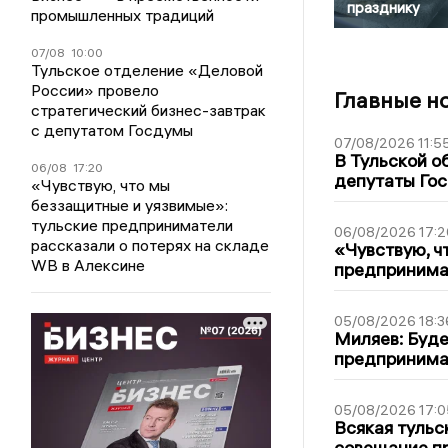
празднику
промышленных традиций
07/08
10:00
Тульское отделение «Деловой
России» провело
Главные н
стратегический бизнес-завтрак
с депутатом Госдумы
07/08/2026 11:5
В Тульской о
06/08
17:20
депутаты Гос
«Чувствую, что мы
беззащитные и уязвимые»:
тульские предприниматели
06/08/2026 17:2
рассказали о потерях на складе
«Чувствую, ч
WB в Алексине
предпринимат
05/08/2026 18:3
Миляев: Буде
предпринима
05/08/2026 17:0
Всякая тульс
совещание пр