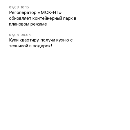
07/08
10:15
Регоператор «МСК-НТ»
обновляет контейнерный парк в
плановом режиме
07/08
09:05
Купи квартиру, получи кухню с
техникой в подарок!