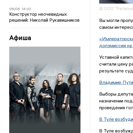
© ООО "Региона
08/08
14:00
Конструктор неочевидных
решений: Николай Рукавишников
Вы могли пропу
самом интересн
Афиша
«Императорски
допэмиссия на 
Уставной капит
считали цену р
результате суд
Владимир Путин
Выборы депутат
назначении под
проведения гол
В Туле возбуди
В Туле возбуж