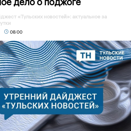
ое дело о поджоге
джест «Тульских новостей»: актуальное за
утки
08:00