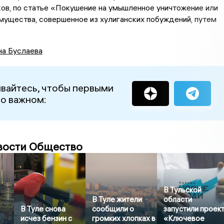
ов, по статье «Покушение на умышленное уничтожение или
ущества, совершенное из хулиганских побуждений, путем
на Буслаева
вайтесь, чтобы первыми
 о важном:
вости Общество
В Тульской
В Туле жители
области
В Туле снова
сообщили о
запустили проек
исчез бензин с
громких хлопках в
«Ключевое