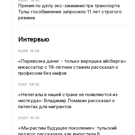
03/07
19:30
Прения по делу экс-замминистра транспорта
Тулы: гособвинение запросило 11 лет строгого
режима
Интервью
01/08
15:00
«Перевозка денег - только верхушка айсберга»:
инкассатор с 19-летнем стажем рассказал о
профессии без мифов
31/07
08:32
«Нелегалы в нашей стране не появляются из
ниоткуда»: Владимир Ломакин рассказал о
патентах для мигрантов
20/07
10:30
«Мы растим будущее поколение»: тульский
педагог рассказала, как выпустила 6