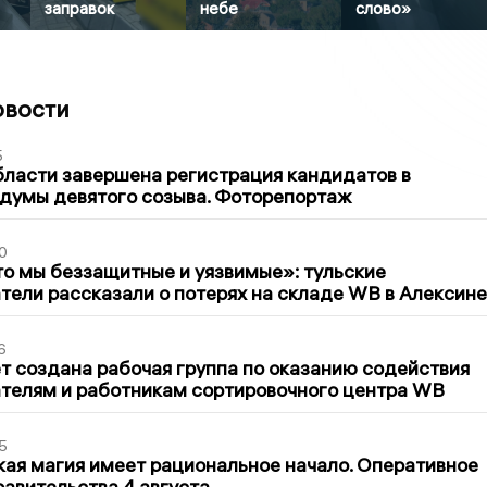
заправок
небе
слово»
овости
5
бласти завершена регистрация кандидатов в
думы девятого созыва. Фоторепортаж
0
то мы беззащитные и уязвимые»: тульские
ели рассказали о потерях на складе WB в Алексине
6
т создана рабочая группа по оказанию содействия
телям и работникам сортировочного центра WB
5
кая магия имеет рациональное начало. Оперативное
авительства 4 августа