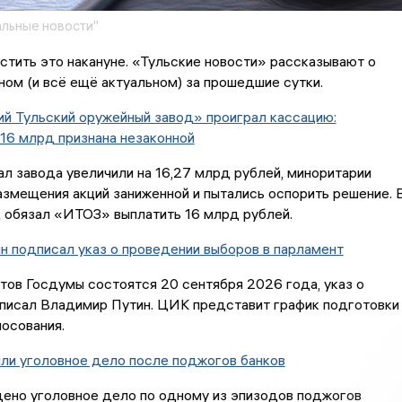
льные новости"
стить это накануне. «Тульские новости» рассказывают о
ом (и всё ещё актуальном) за прошедшие сутки.
й Тульский оружейный завод» проиграл кассацию:
16 млрд признана незаконной
ал завода увеличили на 16,27 млрд рублей, миноритарии
азмещения акций заниженной и пытались оспорить решение. 
 обязал «ИТОЗ» выплатить 16 млрд рублей.
 подписал указ о проведении выборов в парламент
ов Госдумы состоятся 20 сентября 2026 года, указ о
писал Владимир Путин. ЦИК представит график подготовки
осования.
ли уголовное дело после поджогов банков
дено уголовное дело по одному из эпизодов поджогов