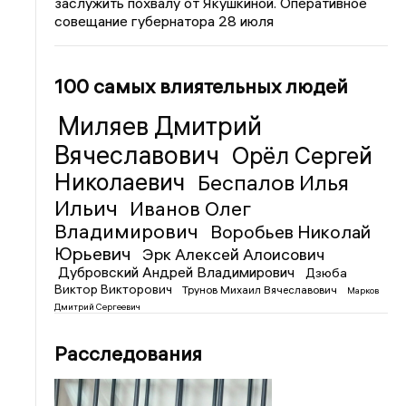
заслужить похвалу от Якушкиной. Оперативное
совещание губернатора 28 июля
100 самых влиятельных людей
Миляев Дмитрий
Вячеславович
Орёл Сергей
Николаевич
Беспалов Илья
Ильич
Иванов Олег
Владимирович
Воробьев Николай
Юрьевич
Эрк Алексей Алоисович
Дубровский Андрей Владимирович
Дзюба
Виктор Викторович
Трунов Михаил Вячеславович
Марков
Дмитрий Сергеевич
Расследования