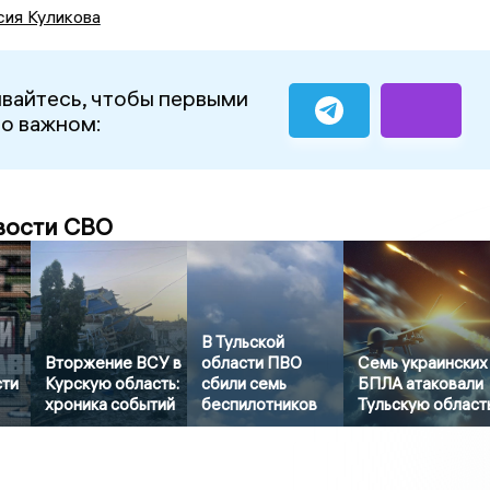
сия Куликова
вайтесь, чтобы первыми
 о важном:
вости СВО
В Тульской
Вторжение ВСУ в
области ПВО
Семь украинских
сти
Курскую область:
сбили семь
БПЛА атаковали
хроника событий
беспилотников
Тульскую област