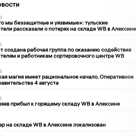
овости
0
то мы беззащитные и уязвимые»: тульские
ели рассказали о потерях на складе WB в Алексине
6
т создана рабочая группа по оказанию содействия
телям и работникам сортировочного центра WB
5
кая магия имеет рациональное начало. Оперативное
авительства 4 августа
6
яев прибыл к горящему складу WB в Алексине
5
р на складе WB в Алексине локализован
2