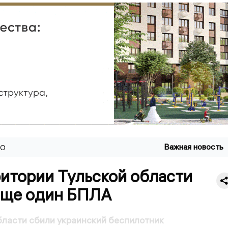
Важная новость
ВО
ритории Тульской области
еще один БПЛА
бласти сбили украинский беспилотник