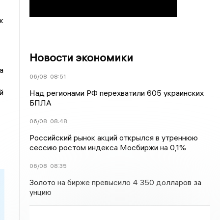
к
Новости экономики
а
06/08
08:51
й
Над регионами РФ перехватили 605 украинских
БПЛА
06/08
08:48
Российский рынок акций открылся в утреннюю
сессию ростом индекса Мосбиржи на 0,1%
06/08
08:35
Золото на бирже превысило 4 350 долларов за
унцию