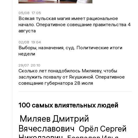
05/08
17:05
Всякая тульская магия имеет рациональное
начало. Оперативное совещание правительства 4
августа
02/08
19:04
Выборы, назначения, суд. Политические итоги
недели
29/07
20:10
Сколько лет понадобилось Миляеву, чтобы
заслужить похвалу от Якушкиной. Оперативное
совещание губернатора 28 июля
100 самых влиятельных людей
Миляев Дмитрий
Вячеславович
Орёл Сергей
Николаевич
Беспалов Илья