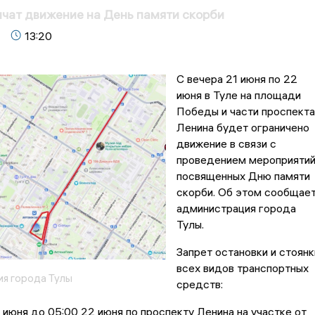
ичат движение на День памяти скорби
13:20
С вечера 21 июня по 22
июня в Туле на площади
Победы и части проспекта
Ленина будет ограничено
движение в связи с
проведением мероприятий
посвященных Дню памяти
скорби. Об этом сообщае
администрация города
Тулы.
Запрет остановки и стоянк
всех видов транспортных
я города Тулы
средств:
1 июня до 05:00 22 июня по проспекту Ленина на участке от