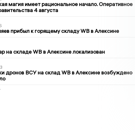
кая магия имеет рациональное начало. Оперативное
авительства 4 августа
6
яев прибыл к горящему складу WB в Алексине
5
р на складе WB в Алексине локализован
3
ки дронов ВСУ на склад WB в Алексине возбуждено
ло
2