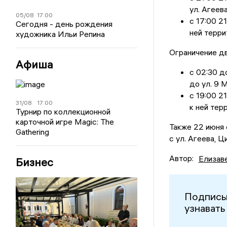
ул. Агеева
05/08
17:00
с 17:00 2
Сегодня - день рождения
ней терри
художника Ильи Репина
Ограничение дв
Афиша
с 02:30 д
до ул. 9 М
с 19:00 2
31/08
17:00
к ней тер
Турнир по коллекционной
карточной игре Magic: The
Также 22 июня 
Gathering
с ул. Агеева, 
Автор:
Елизав
Бизнес
Подписы
узнавать