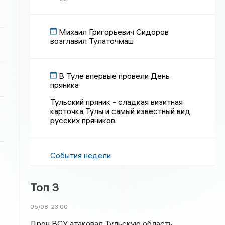
Михаил Григорьевич Сидоров
возглавил Тулаточмаш
В Туле впервые провели День
пряника
Тульский пряник - сладкая визитная
карточка Тулы и самый известный вид
русских пряников.
События недели
Топ 3
05/08
23:00
Дрон ВСУ атаковал Тульскую область