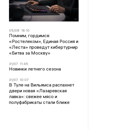
05/08
16:10
Помним, гордимся:
«Ростелеком», Единая Россия и
«Леста» проведут кибертурнир
«Битва за Москву»
31/07
11:45
Новинки летнего сезона
31/07
10:07
В Туле на Вильямса распахнет
двери новая «Лазаревская
лавка»: свежее мясо и
полуфабрикаты стали ближе