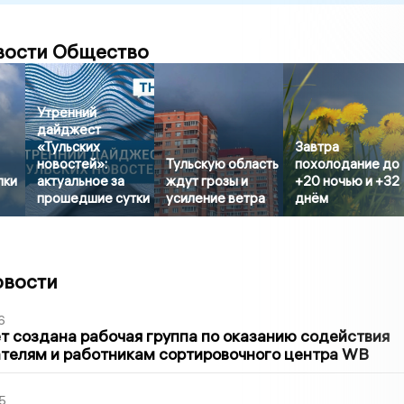
вости Общество
Утренний
дайджест
«Тульских
Завтра
новостей»:
Тульскую область
похолодание до
пки
актуальное за
ждут грозы и
+20 ночью и +32
прошедшие сутки
усиление ветра
днём
овости
6
т создана рабочая группа по оказанию содействия
телям и работникам сортировочного центра WB
5