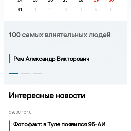
24
25
26
27
28
29
30
31
1
2
3
4
5
6
100 самых влиятельных людей
Рем Александр Викторович
Интересные новости
09/08
10:10
Фотофакт: в Туле появился 95-АИ