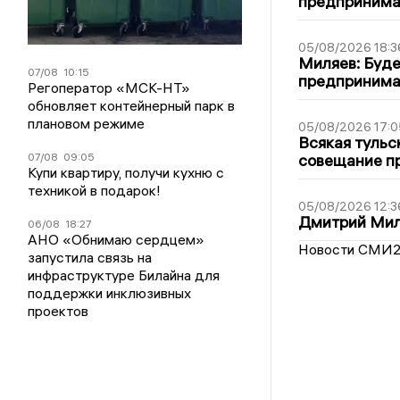
предпринимат
05/08/2026 18:3
Миляев: Буде
07/08
10:15
предпринима
Регоператор «МСК-НТ»
обновляет контейнерный парк в
плановом режиме
05/08/2026 17:0
Всякая тульс
совещание пр
07/08
09:05
Купи квартиру, получи кухню с
техникой в подарок!
05/08/2026 12:3
Дмитрий Мил
06/08
18:27
АНО «Обнимаю сердцем»
Новости СМИ
запустила связь на
инфраструктуре Билайна для
поддержки инклюзивных
проектов