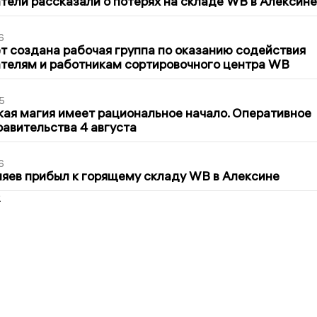
ели рассказали о потерях на складе WB в Алексине
6
т создана рабочая группа по оказанию содействия
телям и работникам сортировочного центра WB
5
кая магия имеет рациональное начало. Оперативное
авительства 4 августа
6
яев прибыл к горящему складу WB в Алексине
2