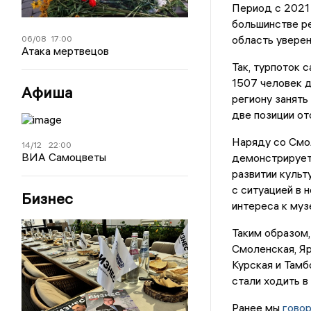
Период с 2021
большинстве ре
область уверен
06/08
17:00
Атака мертвецов
Так, турпоток 
1507 человек д
Афиша
региону занять
две позиции о
Наряду со Смол
14/12
22:00
ВИА Самоцветы
демонстрирует 
развитии культ
с ситуацией в 
Бизнес
интереса к му
Таким образом,
Смоленская, Яр
Курская и Тамб
стали ходить в
Ранее мы
гово