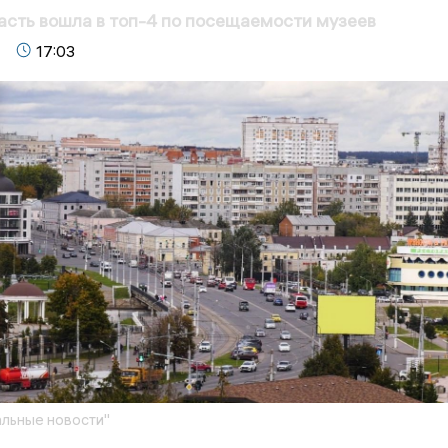
асть вошла в топ-4 по посещаемости музеев
17:03
льные новости"