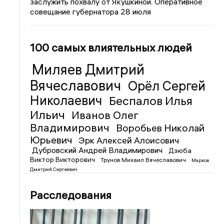
заслужить похвалу от Якушкиной. Оперативное
совещание губернатора 28 июля
100 самых влиятельных людей
Миляев Дмитрий
Вячеславович
Орёл Сергей
Николаевич
Беспалов Илья
Ильич
Иванов Олег
Владимирович
Воробьев Николай
Юрьевич
Эрк Алексей Алоисович
Дубровский Андрей Владимирович
Дзюба
Виктор Викторович
Трунов Михаил Вячеславович
Марков
Дмитрий Сергеевич
Расследования