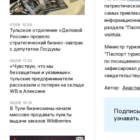
патриотическом
самых привлека
информационна
07/08
10:00
раздела "Паспо
Тульское отделение «Деловой
visittula.
России» провело
стратегический бизнес-завтрак
Министр туризм
с депутатом Госдумы
"Паспорт турис
по посещаемост
06/08
17:20
«Чувствую, что мы
зафиксировал д
беззащитные и уязвимые»:
свидетельствуе
тульские предприниматели
рассказали о потерях на складе
Автор:
Анаста
WB в Алексине
06/08
16:15
В Туле бизнесмены начали
Подписы
массово продавать пункты
узнавать
выдачи заказов Wildberries