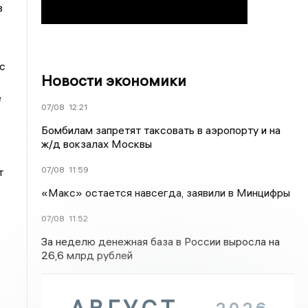
в
с
Новости экономики
е
07/08
12:21
Бомбилам запретят таксовать в аэропорту и на
ж/д вокзалах Москвы
07/08
11:59
т
«Макс» остается навсегда, заявили в Минцифры
07/08
11:52
За неделю денежная база в России выросла на
26,6 млрд рублей