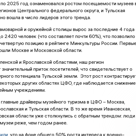
 по 2025 год ознаменовался ростом посещаемости музеев 
гионов Центрального федерального округа, и Тульская
но вошла в число лидеров этого тренда.
самоварной и оружейной столицы вырос за последние 4 года 
о 2420 человек (что составляет почти 60%), что позволило
 четвертую позицию в рейтинге Минкультуры России. Первы
тошли Москве и Московской области.
енской и Ярославской областями, наш регион
значительный приток посетителей, что свидетельствует о
урного потенциала Тульской земли. Этот рост контрастируе
некоторых других областях ЦФО, где наблюдается снижение
зейным учреждениям.
 главные драйверы музейного туризма в ЦФО – Москва,
ославская и Тульская области. В то же время Ивановская,
овская области уже столкнулись с обратным трендом: люди
 музеи реже, чем годом ранее.
рили
, что на фоне общего 50% роста интереса к военно-