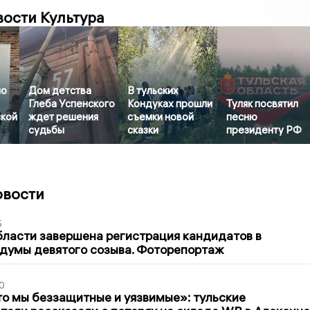
вости Культура
но
Дом детства
В тульских
Глеба Успенского
Кондуках прошли
Туляк посвятил
ской
ждет решения
съемки новой
песню
судьбы
сказки
президенту РФ
овости
5
бласти завершена регистрация кандидатов в
думы девятого созыва. Фоторепортаж
0
то мы беззащитные и уязвимые»: тульские