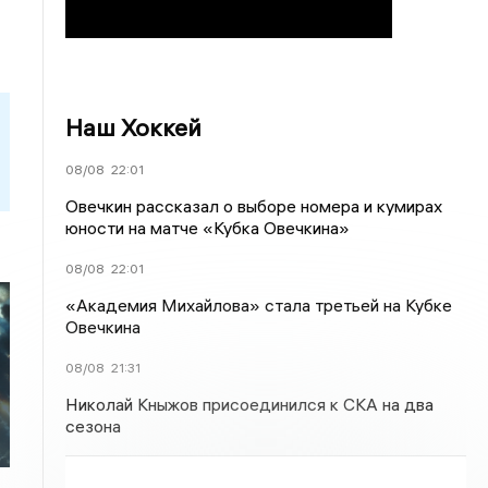
Наш Хоккей
08/08
22:01
Овечкин рассказал о выборе номера и кумирах
юности на матче «Кубка Овечкина»
08/08
22:01
«Академия Михайлова» стала третьей на Кубке
Овечкина
08/08
21:31
Николай Кныжов присоединился к СКА на два
сезона