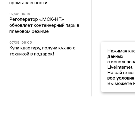
промышленности
07/08
10:15
Регоператор «МСК-НТ»
обновляет контейнерный парк в
плановом режиме
07/08
09:05
Купи квартиру, получи кухню с
Нажимая кно
техникой в подарок!
данных
с использов
LiveInternet.
На сайте ис
все условия
Вы можете