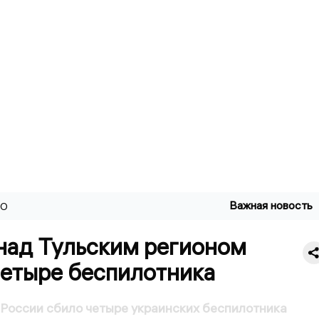
Важная новость
ВО
 над Тульским регионом
четыре беспилотника
России сбило четыре украинских беспилотника