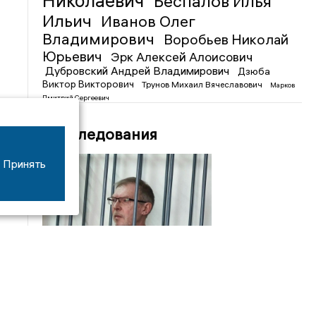
Николаевич
Беспалов Илья
Ильич
Иванов Олег
Владимирович
Воробьев Николай
Юрьевич
Эрк Алексей Алоисович
Дубровский Андрей Владимирович
Дзюба
Виктор Викторович
Трунов Михаил Вячеславович
Марков
Дмитрий Сергеевич
Расследования
Принять
03/07
19:30
Прения по делу экс-замминистра транспорта