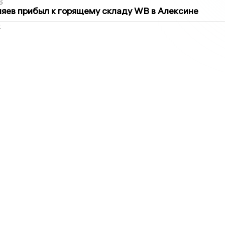
6
яев прибыл к горящему складу WB в Алексине
2