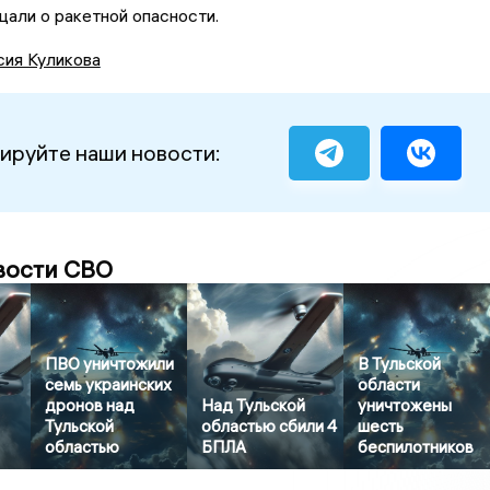
али о ракетной опасности.
сия Куликова
ируйте наши новости:
вости СВО
ПВО уничтожили
В Тульской
семь украинских
области
дронов над
Над Тульской
уничтожены
Тульской
областью сбили 4
шесть
областью
БПЛА
беспилотников