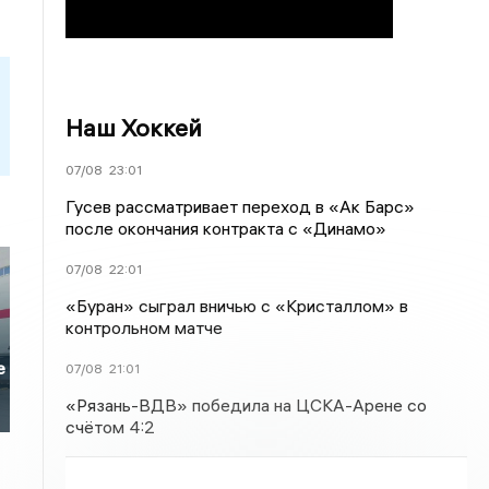
Наш Хоккей
07/08
23:01
Гусев рассматривает переход в «Ак Барс»
после окончания контракта с «Динамо»
07/08
22:01
«Буран» сыграл вничью с «Кристаллом» в
контрольном матче
е
07/08
21:01
«Рязань-ВДВ» победила на ЦСКА-Арене со
счётом 4:2