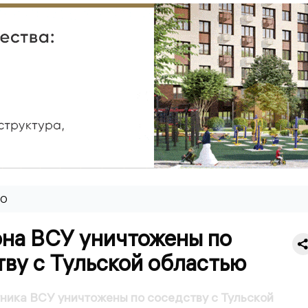
ВО
она ВСУ уничтожены по
ву с Тульской областью
ника ВСУ уничтожены по соседству с Тульской