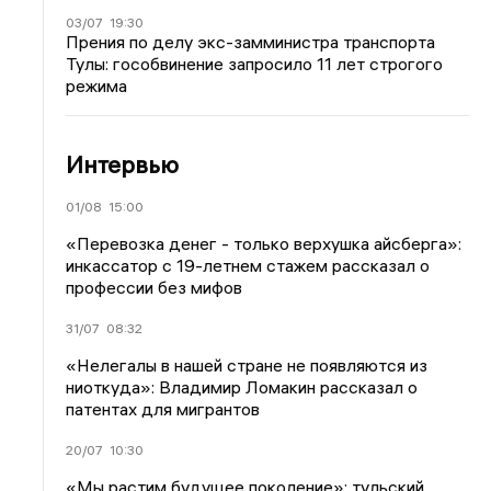
03/07
19:30
Прения по делу экс-замминистра транспорта
Тулы: гособвинение запросило 11 лет строгого
режима
Интервью
01/08
15:00
«Перевозка денег - только верхушка айсберга»:
инкассатор с 19-летнем стажем рассказал о
профессии без мифов
31/07
08:32
«Нелегалы в нашей стране не появляются из
ниоткуда»: Владимир Ломакин рассказал о
патентах для мигрантов
20/07
10:30
«Мы растим будущее поколение»: тульский