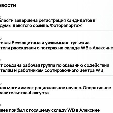
овости
5
бласти завершена регистрация кандидатов в
думы девятого созыва. Фоторепортаж
0
то мы беззащитные и уязвимые»: тульские
ели рассказали о потерях на складе WB в Алексине
6
т создана рабочая группа по оказанию содействия
телям и работникам сортировочного центра WB
5
кая магия имеет рациональное начало. Оперативное
авительства 4 августа
6
яев прибыл к горящему складу WB в Алексине