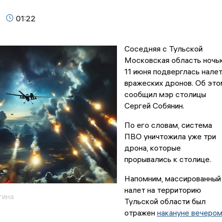
01:22
Соседняя с Тульской
Московская область ночь
11 июня подверглась нале
вражеских дронов. Об это
сообщил мэр столицы
Сергей Собянин.
По его словам, система
ПВО уничтожила уже три
дрона, которые
прорывались к столице.
Напомним, массированный
налет на территорию
гина
Тульской области был
отражен
накануне вечеро