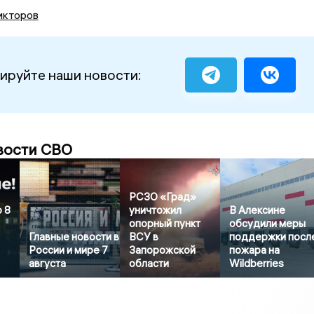
икторов
ируйте наши новости:
вости СВО
РСЗО «Град»
 8
уничтожил
В Алексине
опорный пункт
обсудили меры
Главные новости в
ВСУ в
поддержки посл
России и мире 7
Запорожской
пожара на
августа
области
Wildberries