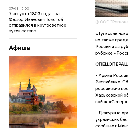
07/08
17:00
7 августа 1803 года граф
Федор Иванович Толстой
© ООО "Региона
отправился в кругосветное
путешествие
«Тульские ново
но также предл
России и за ру
Афиша
рубрике «Росси
СПЕЦОПЕРАЦ
- Армия Росси
Республике. Об
российские во
Харьковской об
войск «Север».
- Дежурные сре
украинских бес
сообщает Мино