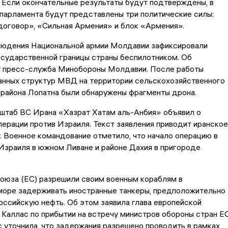
. Если окончательные результаты будут подтверждены, в
парламента будут представлены три политические силы:
договор», «Сильная Армения» и блок «Армения».
людения Национальной армии Молдавии зафиксировали
осударственной границы страны беспилотником. Об
 пресс-служба Минобороны Молдавии. После работы
анных структур МВД на территории сельскохозяйственного
 района Лопатна были обнаружены фрагменты дрона.
 штаб ВС Ирана «Хазрат Хатам аль-Анбия» объявил о
ерации против Израиля. Текст заявления приводит иранское
. Военное командование отметило, что начало операцию в
 Израиля в южном Ливане и районе Дахия в пригороде
оюза (ЕС) разрешили своим военным кораблям в
оре задерживать иностранные танкеры, предположительно
ссийскую нефть. Об этом заявила глава европейской
Каллас по прибытии на встречу министров обороны стран ЕС
 уточнила, что задержания разрешено проводить в рамках