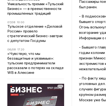
Пассажиры пое
Уникальность премии «Тульский
был ранен.
Бизнес» — в преемственности
промышленных традиций
- В подмосков
бывшего спорт
07/08
10:00
Тульское отделение «Деловой
Огонь вспыхнул
России» провело
возгорание уда
стратегический бизнес-завтрак
Информации о 
с депутатом Госдумы
- Бывшего гла
06/08
17:20
годам колонии 
«Чувствую, что мы
признан Минюс
беззащитные и уязвимые»:
тульские предприниматели
экстремистов и
рассказали о потерях на складе
нежелательной
WB в Алексине
- По факту хищ
уголовных дел.
случаях фигура
крупном размер
Москве уже бы