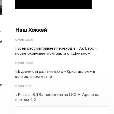
Наш Хоккей
,
07/08
23:01
ой
Гусев рассматривает переход в «Ак Барс»
после окончания контракта с «Динамо»
07/08
22:01
«Буран» сыграл вничью с «Кристаллом» в
контрольном матче
ки
07/08
21:01
«Рязань-ВДВ» победила на ЦСКА-Арене со
счётом 4:2