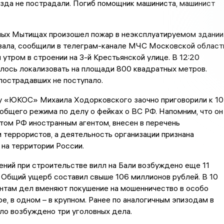
зда не пострадали. Погиб помощник машиниста, машинист
ных Мытищах произошел пожар в неэксплуатируемом здании
зала, сообщили в телеграм-канале МЧС Московской област
 утром в строении на 3-й Крестьянской улице. В 12:20
лось локализовать на площади 800 квадратных метров.
пострадавших не поступало.
ву «ЮКОС» Михаила Ходорковского заочно приговорили к 10
общего режима по делу о фейках о ВС РФ. Напомним, что он
том РФ иностранным агентом, внесен в перечень
 террористов, а деятельность организации признана
 на территории России.
ений при строительстве вилл на Бали возбуждено еще 11
 Общий ущерб составил свыше 106 миллионов рублей. В 10
нтам дел вменяют покушение на мошенничество в особо
е, в одном – в крупном. Ранее по аналогичным эпизодам в
ло возбуждено три уголовных дела.