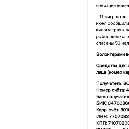
операции военн
- 11 мигрантов
июня сообщили
километрах к в
рыболовецкого 
спасены 53 нел
Волонтерами ве
Средства для з
лица (номер ка
Получатель: 
Номер счёта:
Банк получат
БИК: 0470036
Корр. счёт: 3
ИНН: 7707083
КПП: 7107020