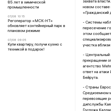
захвата власти
85 лет в химической
новом составе 
промышленности
«Гражданский 
07/08
10:15
Регоператор «МСК-НТ»
- Системы наб
обновляет контейнерный парк в
пересечение г
плановом режиме
этом сообщает
специализиров
07/08
09:05
Купи квартиру, получи кухню с
участка вблизи
техникой в подарок!
- Центральный
прекращении оп
агентство Mehr
ответ на атаки
Бейрута.
- Страны Еврос
Средиземном м
перевозящие ро
дипслужбы Кая 
Госпожа Каллас