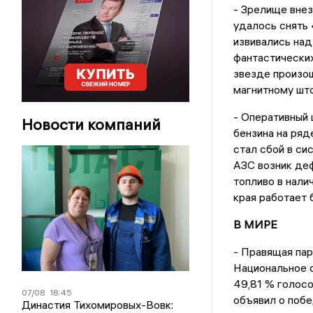
- Зрелище вне
удалось снять
извивались над
фантастических
звезде произо
магнитному што
- Оперативный 
Новости компаний
бензина на ряд
стал сбой в си
АЗС возник деф
топливо в нали
края работает 
В МИРЕ
- Правящая пар
Национальное с
49,81 % голос
07/08
18:45
объявил о побе
Династия Тихомировых-Вовк: