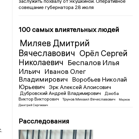
заслужить похвалу от Якушкиной. Оперативное
совещание губернатора 28 июля
100 самых влиятельных людей
Миляев Дмитрий
Вячеславович
Орёл Сергей
Николаевич
Беспалов Илья
Ильич
Иванов Олег
Владимирович
Воробьев Николай
Юрьевич
Эрк Алексей Алоисович
Дубровский Андрей Владимирович
Дзюба
Виктор Викторович
Трунов Михаил Вячеславович
Марков
Дмитрий Сергеевич
Расследования
.