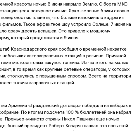
земной красоты ночью 8 июня накрыло Землю. С борта МКС
 «танцующее» полярное сияние. Ярко-зеленые блики словно
 поверхностью планеты, что больше напоминало кадры из
 фильмов. Такое эффектное шоу устроило Солнце. 7 июня на
шло сразу десять вспышек. Это привело к мощному
рму, который продолжится и 9 июня.
штаб Краснодарского края сообщил о временной нехватке
е небольших автозаправочных станций в регионе. Причиной
стеме мелкооптовых закупок топлива. Из-за этого на малых
ицит, в то время как крупные сетевые операторы, у которых
чии, столкнулись с повышенным спросом. Всего на территори
более тысячи заправочных станций.
тии Армении «Гражданский договор» победила на выборах 
обрание. По итогам подсчета 100 % бюллетеней она набрал
ов. Премьер-министр страны Никол Пашинян еще ночью
де, бывший президент Роберт Кочарян назвал это попыткой