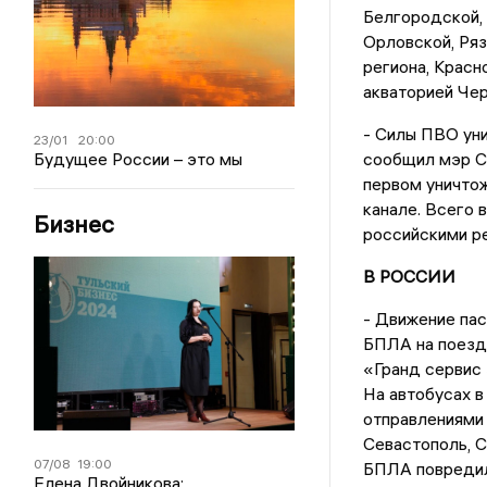
Белгородской, 
Орловской, Ряз
региона, Красн
акваторией Чер
- Силы ПВО уни
23/01
20:00
Будущее России – это мы
сообщил мэр Се
первом уничтож
канале. Всего 
Бизнес
российскими ре
В РОССИИ
- Движение пас
БПЛА на поезд
«Гранд сервис 
На автобусах в
отправлениями
Севастополь, С
07/08
19:00
БПЛА повредил
Елена Двойникова: