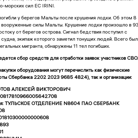
о-морских сил ЕС IRINI.
 погибли у берегов Мальты после крушения лодки. Об этом 8
 вооруженные силы Мальты. Крушение лодки произошло в 9
остоку от берегов острова. Сигнал бедствия поступил с
судна, экипаж которого заметил тонущих людей. Всего был
егальных мигранта, обнаружены 11 тел погибших.
дется сбор средств для отработки заявок участников СВО
акупки оборудования могут перечислить как физические
рты Сбербанка 2202 2023 9685 4824), так и организации:
ЗОТОВ АЛЕКСЕЙ ВИКТОРОВИЧ
 40817810966005642708
еля: ТУЛЬСКОЕ ОТДЕЛЕНИЕ N8604 ПАО СБЕРБАНК
08
0101810300000000608
893
01