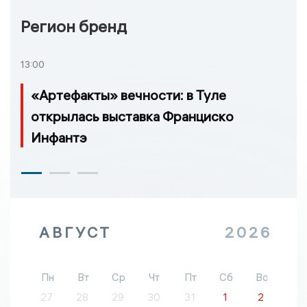
Регион бренд
13:00
«Артефакты» вечности: в Туле
открылась выставка Франциско
Инфантэ
АВГУСТ
2026
Пн
Вт
Ср
Чт
Пт
Сб
Вс
27
28
29
30
31
1
2