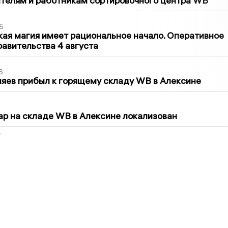
телям и работникам сортировочного центра WB
5
кая магия имеет рациональное начало. Оперативное
авительства 4 августа
6
яев прибыл к горящему складу WB в Алексине
5
р на складе WB в Алексине локализован
2