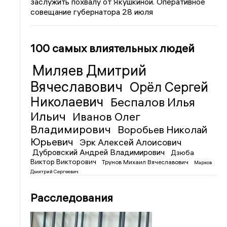
заслужить похвалу от Якушкиной. Оперативное
совещание губернатора 28 июля
100 самых влиятельных людей
Миляев Дмитрий
Вячеславович
Орёл Сергей
Николаевич
Беспалов Илья
Ильич
Иванов Олег
Владимирович
Воробьев Николай
Юрьевич
Эрк Алексей Алоисович
Дубровский Андрей Владимирович
Дзюба
Виктор Викторович
Трунов Михаил Вячеславович
Марков
Дмитрий Сергеевич
Расследования