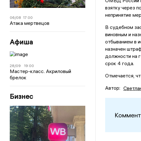
ОМВД России п
взятку через п
непринятие мер
06/08
17:00
Атака мертвецов
В судебном зас
виновным и наз
Афиша
отбыванием в и
назначен штраф
должности на г
срок 4 года.
28/09
19:00
Мастер-класс. Акриловый
Отмечается, чт
брелок
Автор:
Светла
Бизнес
Коммент