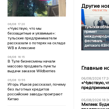
Другие но
06/08
17:20
Тульская обла
«Чувствую, что мы
примет
беззащитные и уязвимые»:
международн
тульские предприниматели
фестиваль
рассказали о потерях на складе
детского КВН
WB в Алексине
06/08
16:15
В Туле бизнесмены начали
массово продавать пункты
Главные н
выдачи заказов Wildberries
06/08/2026 17:2
05/08
13:55
«Чувствую, ч
Игорь Ишков рассказал, почему
предпринимат
без льготных кредитов
российские заводы проиграют
Китаю
05/08/2026 18:3
Миляев: Буде