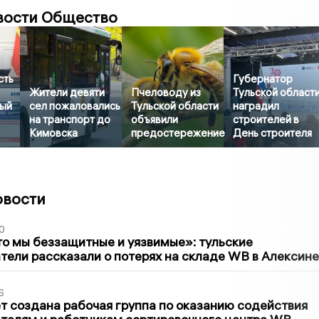
вости Общество
сть
Губернатор
Жители девяти
Пчеловоду из
Тульской област
ый
сел пожаловались
Тульской области
наградил
на транспорт до
объявили
строителей в
Кимовска
предостережение
День строителя
овости
0
то мы беззащитные и уязвимые»: тульские
ели рассказали о потерях на складе WB в Алексине
6
т создана рабочая группа по оказанию содействия