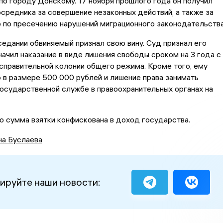
о городу Донскому. 17 ноября прошлого года он получил
осредника за совершение незаконных действий, а также за
 по пресечению нарушений миграционного законодательства
едании обвиняемый признал свою вину. Суд признал его
начил наказание в виде лишения свободы сроком на 3 года с
справительной колонии общего режима. Кроме того, ему
 в размере 500 000 рублей и лишение права занимать
осударственной службе в правоохранительных органах на
о сумма взятки конфискована в доход государства.
на Буслаева
ируйте наши новости: