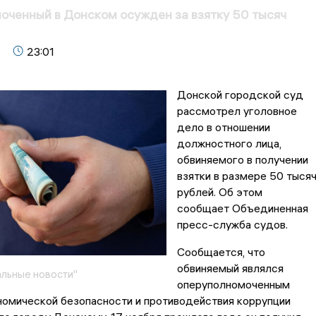
ченный в Донском осужден за взятку 50 тысяч
23:01
Донской городской суд
рассмотрел уголовное
дело в отношении
должностного лица,
обвиняемого в получении
взятки в размере 50 тыся
рублей. Об этом
сообщает Объединенная
пресс-служба судов.
Сообщается, что
обвиняемый являлся
льные новости"
оперуполномоченным
номической безопасности и противодействия коррупции