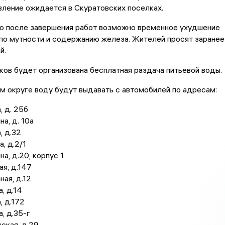
ление ожидается в Скуратовских поселках.
то после завершения работ возможно временное ухудшение
по мутности и содержанию железа. Жителей просят заранее
й.
ков будет организована бесплатная раздача питьевой воды.
 округе воду будут выдавать с автомобилей по адресам:
, д. 25б
на, д. 10а
, д.32
, д.2/1
на, д.20, корпус 1
ая, д.147
ная, д.12
, д.14
, д.172
а, д.35-г
нская, д.29