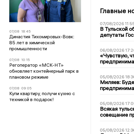
Главные н
07/08/2026 11:5
В Тульской о
07/08
18:45
депутаты Гос
Династия Тихомировых-Вовк:
85 лет в химической
промышленности
06/08/2026 17:2
«Чувствую, ч
07/08
10:15
предпринимат
Регоператор «МСК-НТ»
обновляет контейнерный парк в
плановом режиме
05/08/2026 18:3
Миляев: Буде
предпринима
07/08
09:05
Купи квартиру, получи кухню с
техникой в подарок!
05/08/2026 17:0
Всякая тульс
совещание пр
05/08/2026 12:3