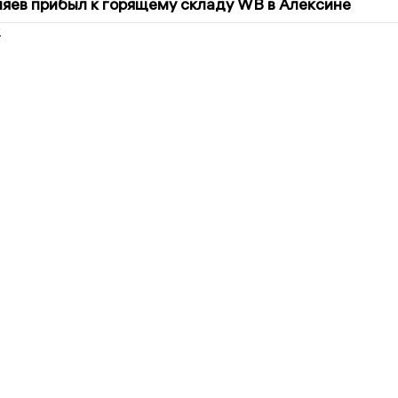
яев прибыл к горящему складу WB в Алексине
2