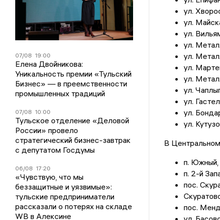
ул. Хворос
ул. Майска
ул. Вилья
ул. Метал
ул. Метал
07/08
19:00
Елена Двойникова:
ул. Марте
Уникальность премии «Тульский
ул. Метал
Бизнес» — в преемственности
ул. Чаплыг
промышленных традиций
ул. Гастел
ул. Бонда
07/08
10:00
Тульское отделение «Деловой
ул. Кутузо
России» провело
стратегический бизнес-завтрак
В Центральном 
с депутатом Госдумы
п. Южный, 
06/08
17:20
п. 2-й Зап
«Чувствую, что мы
пос. Скур
беззащитные и уязвимые»:
Скуратово
тульские предприниматели
рассказали о потерях на складе
пос. Менд
WB в Алексине
ул. Басов