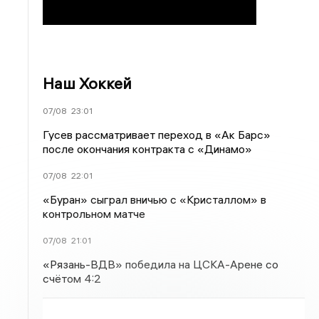
Наш Хоккей
07/08
23:01
Гусев рассматривает переход в «Ак Барс»
после окончания контракта с «Динамо»
07/08
22:01
«Буран» сыграл вничью с «Кристаллом» в
контрольном матче
07/08
21:01
«Рязань-ВДВ» победила на ЦСКА-Арене со
счётом 4:2