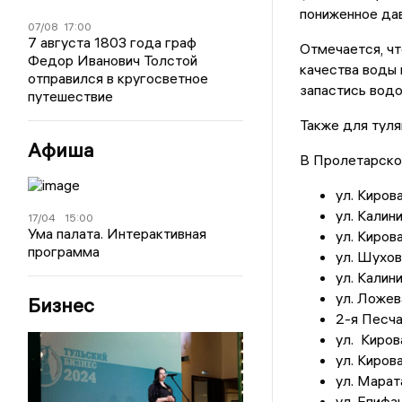
пониженное дав
07/08
17:00
7 августа 1803 года граф
Отмечается, ч
Федор Иванович Толстой
качества воды 
отправился в кругосветное
запастись водо
путешествие
Также для туля
Афиша
В Пролетарском
ул. Кирова
ул. Калини
17/04
15:00
Ума палата. Интерактивная
ул. Кирова
программа
ул. Шухова
ул. Калини
ул. Ложев
Бизнес
2-я Песча
ул. Кирова
ул. Кирова
ул. Марат
ул. Епифа