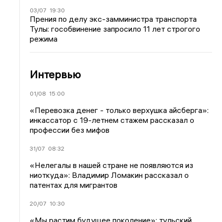
03/07
19:30
Прения по делу экс-замминистра транспорта
Тулы: гособвинение запросило 11 лет строгого
режима
Интервью
01/08
15:00
«Перевозка денег - только верхушка айсберга»:
инкассатор с 19-летнем стажем рассказал о
профессии без мифов
31/07
08:32
«Нелегалы в нашей стране не появляются из
ниоткуда»: Владимир Ломакин рассказал о
патентах для мигрантов
20/07
10:30
«Мы растим будущее поколение»: тульский