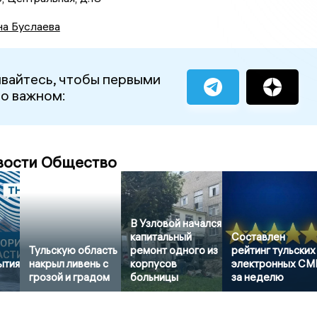
на Буслаева
вайтесь, чтобы первыми
 о важном:
вости Общество
В Узловой начался
капитальный
Составлен
Тульскую область
ремонт одного из
рейтинг тульских
ытия
накрыл ливень с
корпусов
электронных СМ
грозой и градом
больницы
за неделю