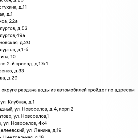
тухина, д.11
я, д.1
мса, 22а
лургов, д.53
лургов,49а
новская, д.20
лургов, д.1-б
ина, 10
ло 2-й проезд, д.17к1
ренко, д.33
ва, д.29
округе раздача воды из автомобилей пройдет по адресам:
ул. Клубная, д.1
адный, ул. Новоселов, д.4, корп.2
атово, ул. Новоселов,1
, ул. Новоселов, 4к4
елеевский, ул. Ленина, д.19
о, Центральная, д.18