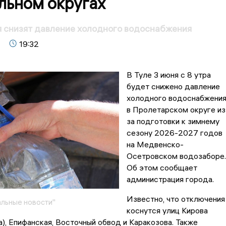
льном округах
я снизят давление холодного водоснабжения
19:32
В Туле 3 июня с 8 утра
будет снижено давление
холодного водоснабжени
в Пролетарском округе из
за подготовки к зимнему
сезону 2026-2027 годов
на Медвенско-
Осетровском водозаборе.
Об этом сообщает
администрация города.
Известно, что отключения
льные новости"
коснутся улиц Кирова
а), Епифанская, Восточный обвод и Каракозова. Также