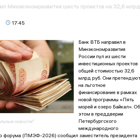
л Минэкономразвития шесть проектов на 32,6 млрд
17:45
Банк ВТБ направил в
Минэкономразвития
России пул из шести
инвестиционных проектов
общей стоимостью 32,6
млрд руб. Они претендую
на льготное
финансирование в рамках
новой программы «Пять
морей и озеро Байкал». О
этом в преддверии
Петербургского
льные новости"
международного
о форума (ПМЭФ-2026) сообщил заместитель президента