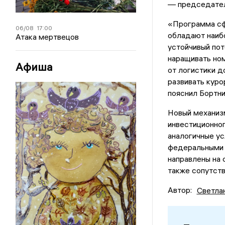
— председател
«Программа сф
06/08
17:00
обладают наиб
Атака мертвецов
устойчивый пот
наращивать но
Афиша
от логистики д
развивать куро
пояснил Бортни
Новый механиз
инвестиционног
аналогичные ус
федеральными 
направлены на 
также сопутст
Автор:
Светла