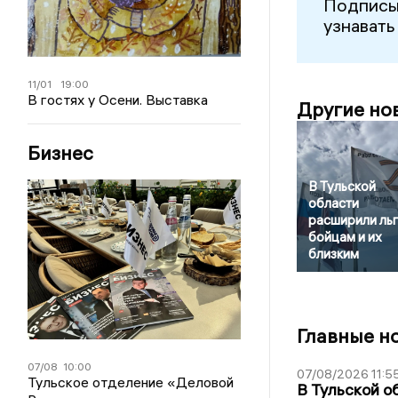
Подписы
узнавать
11/01
19:00
В гостях у Осени. Выставка
Другие но
Бизнес
В Тульской
области
расширили ль
бойцам и их
близким
Главные н
07/08
10:00
07/08/2026 11:5
Тульское отделение «Деловой
В Тульской о