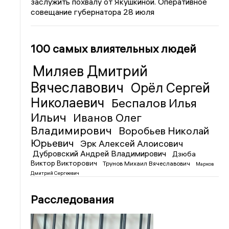
заслужить похвалу от Якушкиной. Оперативное
совещание губернатора 28 июля
100 самых влиятельных людей
Миляев Дмитрий
Вячеславович
Орёл Сергей
Николаевич
Беспалов Илья
Ильич
Иванов Олег
Владимирович
Воробьев Николай
Юрьевич
Эрк Алексей Алоисович
Дубровский Андрей Владимирович
Дзюба
Виктор Викторович
Трунов Михаил Вячеславович
Марков
Дмитрий Сергеевич
Расследования