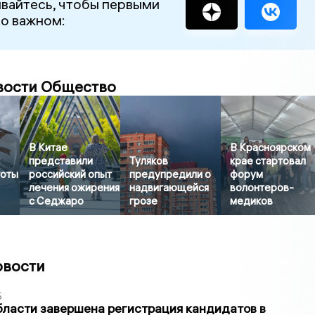
вайтесь, чтобы первыми
 о важном:
вости Общество
В Китае
В Красноярском
представили
Туляков
крае стартовал
готы
российский опыт
предупредили о
форум
лечения ожирения
надвигающейся
волонтеров-
с Седжаро
грозе
медиков
овости
5
бласти завершена регистрация кандидатов в