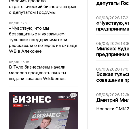
России» провело
депутаты Гос
стратегический бизнес-завтрак
с депутатом Госдумы
06/08/2026 17:2
«Чувствую, ч
06/08
17:20
«Чувствую, что мы
предпринимат
беззащитные и уязвимые»:
тульские предприниматели
05/08/2026 18:3
рассказали о потерях на складе
Миляев: Буде
WB в Алексине
предпринима
06/08
16:15
В Туле бизнесмены начали
05/08/2026 17:0
массово продавать пункты
Всякая тульс
выдачи заказов Wildberries
совещание пр
05/08/2026 12:3
Дмитрий Мил
Новости СМИ