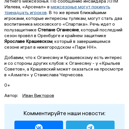
летнего межсезонья. По сообщению инсайдера ЛЛМ
Ивлева, «Арсенал» в
межсезонье могут покинуть
тринадцать игроков
. В то же время ближайшими
игроками, которые интересны тулякам, могут стать два
воспитанника московского «Спартака». Речь идет о
полузащитнике
Степане Оганесяне
, который последний
сезон провёл в Оренбурге и крайнем защитнике
Ярославе Крашевском
, который в завершившемся
сезоне играл в нижегородском «Пари НН».
Добавим, что к Оганесяну и Крашевскому есть интерес
и со стороны других клубов: к Оганесяну - у «Крыльев
Советов», а Крашевский может оказаться на просмотре
в «Ахмате» у Станислава Черчесова.
0+
Автор:
Иван Викторов
Комментируйте наши новости: