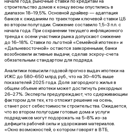
начале года, рыночные ставки по кредитам на
строительство домов к концу весны опустились в
диапазон 18–19,5%. Основной драйвер — адаптация
банков к ожиданиям по траектории ключевой ставки ЦБ
во втором полугодии. Снижение составило 1,5–3 п.п. с
начала года. При сохранении текущего инфляционного
тренда к осени участники рынка допускают снижение
до 16–18%. Ставки по льготной «Семейной ипотеке» и
«Дальневосточной» остаются заякоренными, банки
возобновили активные выдачи, сделав эскроу-счета
обязательным стандартом для подряда.
Аналитики повысили годовой прогноз выдач ипотеки на
ИЖС до 580–650 млрд руб., что на 30–40% выше
показателей 2025 года. Доля загородного жилья в
общем объеме ипотеки может достигнуть рекордных
26–27%. Эксперты предупреждают, что сдерживающим
фактором для тех, кто отложит решение на осень,
станет рост себестоимости строительства. Ожидается,
что во втором полугодии готовые дома и услуги
подрядчиков могут подорожать на 5–8% из-за
дефицита рабочей силы и удорожания материалов.
«Окно возможностей, о котором говорят в ВТБ,