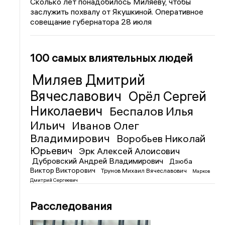
Сколько лет понадобилось Миляеву, чтобы
заслужить похвалу от Якушкиной. Оперативное
совещание губернатора 28 июля
100 самых влиятельных людей
Миляев Дмитрий
Вячеславович
Орёл Сергей
Николаевич
Беспалов Илья
Ильич
Иванов Олег
Владимирович
Воробьев Николай
Юрьевич
Эрк Алексей Алоисович
Дубровский Андрей Владимирович
Дзюба
Виктор Викторович
Трунов Михаил Вячеславович
Марков
Дмитрий Сергеевич
Расследования