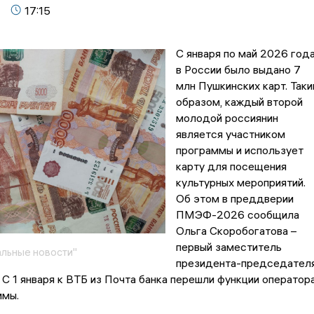
17:15
С января по май 2026 год
в России было выдано 7
млн Пушкинских карт. Так
образом, каждый второй
молодой россиянин
является участником
программы и использует
карту для посещения
культурных мероприятий.
Об этом в преддверии
ПМЭФ-2026 сообщила
Ольга Скоробогатова –
первый заместитель
льные новости"
президента-председател
 С 1 января к ВТБ из Почта банка перешли функции оператор
ммы.