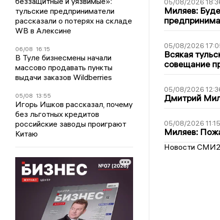
беззащитные и уязвимые»:
05/08/2026 18:3
Миляев: Буде
тульские предприниматели
предпринима
рассказали о потерях на складе
WB в Алексине
05/08/2026 17:0
06/08
16:15
Всякая тульс
В Туле бизнесмены начали
совещание пр
массово продавать пункты
выдачи заказов Wildberries
05/08/2026 12:3
05/08
13:55
Дмитрий Мил
Игорь Ишков рассказал, почему
без льготных кредитов
российские заводы проиграют
05/08/2026 11:1
Миляев: Пожа
Китаю
Новости СМИ