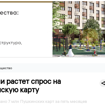
щество
и растет спрос на
скую карту
ано 7 млн Пушкинских карт за пять месяцев