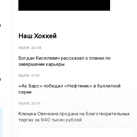
а
Наш Хоккей
06/08
22:04
Богдан Киселевич рассказал о планах по
завершении карьеры
06/08
21:31
и
«Ак Барс» победил «Нефтяник» в буллитной
серии
06/08
20:31
Клюшка Овечкина продана на благотворительных
торгах за 940 тысяч рублей