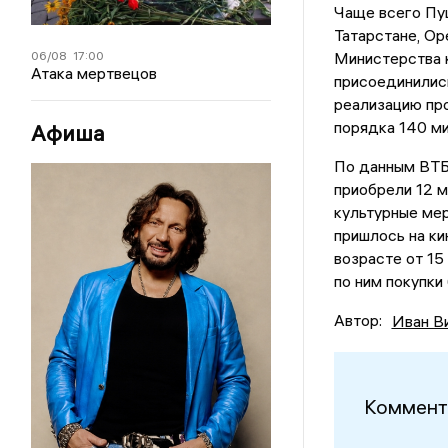
Чаще всего Пу
Татарстане, Ор
06/08
17:00
Министерства к
Атака мертвецов
присоединились
реализацию пр
порядка 140 м
Афиша
По данным ВТБ,
приобрели 12 м
культурные мер
пришлось на ки
возрасте от 15
по ним покупки
Автор:
Иван В
Коммент