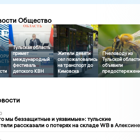
вости Общество
Тульская область
примет
Жители девяти
Пчеловоду из
международный
сел пожаловались
Тульской област
фестиваль
на транспорт до
объявили
сти
детского КВН
Кимовска
предостережен
овости
0
то мы беззащитные и уязвимые»: тульские
ели рассказали о потерях на складе WB в Алексине