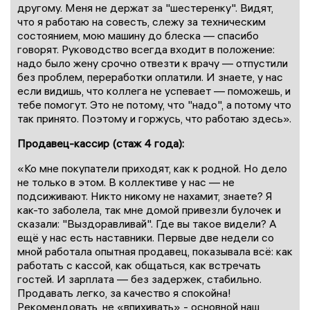
другому. Меня не держат за "шестеренку". Видят,
что я работаю на совесть, слежу за техническим
состоянием, мою машину до блеска — спасибо
говорят. Руководство всегда входит в положение:
надо было жену срочно отвезти к врачу — отпустили
без проблем, переработки оплатили. И знаете, у нас
если видишь, что коллега не успевает — поможешь, и
тебе помогут. Это не потому, что "надо", а потому что
так принято. Поэтому и горжусь, что работаю здесь».
Продавец-кассир (стаж 4 года):
«Ко мне покупатели приходят, как к родной. Но дело
не только в этом. В коллективе у нас — не
подсиживают. Никто никому не нахамит, знаете? Я
как-то заболела, так мне домой привезли булочек и
сказали: "Выздоравливай". Где вы такое видели? А
ещё у нас есть наставники. Первые две недели со
мной работала опытная продавец, показывала всё: как
работать с кассой, как общаться, как встречать
гостей. И зарплата — без задержек, стабильно.
Продавать легко, за качество я спокойна!
Рекомендовать, не «впихивать» - основной наш