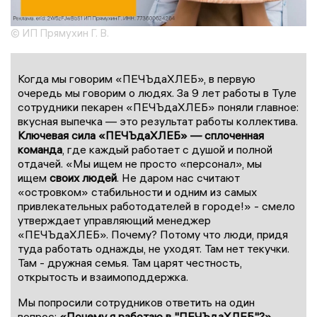
© ИП Прямухин Г. В.
Когда мы говорим «ПЕЧЪдаХЛЕБ», в первую
очередь мы говорим о людях. За 9 лет работы в Туле
сотрудники пекарен «ПЕЧЪдаХЛЕБ» поняли главное:
вкусная выпечка — это результат работы коллектива.
Ключевая сила «ПЕЧЪдаХЛЕБ» — сплоченная
команда
, где каждый работает с душой и полной
отдачей. «Мы ищем не просто «персонал», мы
ищем
своих людей
. Не даром нас считают
«островком» стабильности и одним из самых
привлекательных работодателей в городе!» - смело
утверждает управляющий менеджер
«ПЕЧЪдаХЛЕБ». Почему? Потому что люди, придя
туда работать однажды, не уходят. Там нет текучки.
Там - дружная семья. Там царят честность,
открытость и взаимоподдержка.
Мы попросили сотрудников ответить на один
вопрос:
«Почему я работаю в "ПЕЧЪдаХЛЕБ"?»