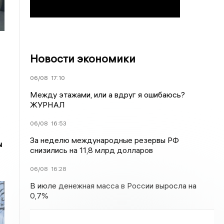
Новости экономики
06/08
17:10
Между этажами, или а вдруг я ошибаюсь?
ЖУРНАЛ
06/08
16:53
За неделю международные резервы РФ
ы
снизились на 11,8 млрд долларов
06/08
16:28
В июле денежная масса в России выросла на
0,7%