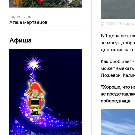
06/08
17:00
Атака мертвецов
© ООО "Региона
В 1 день лета 
Афиша
не могут добра
дорожные зато
Как сообщает ч
может выехать 
Ложевой, Калин
"Хорошо, что н
не представляю
собеседница.