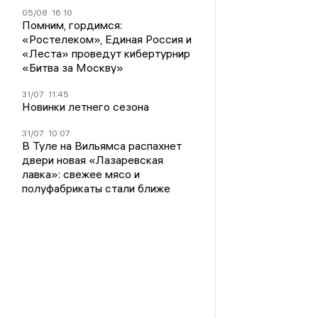
05/08
16:10
Помним, гордимся:
«Ростелеком», Единая Россия и
«Леста» проведут кибертурнир
«Битва за Москву»
31/07
11:45
Новинки летнего сезона
31/07
10:07
В Туле на Вильямса распахнет
двери новая «Лазаревская
лавка»: свежее мясо и
полуфабрикаты стали ближе