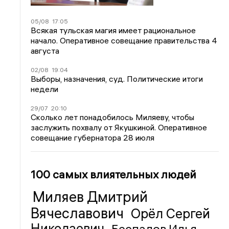
05/08
17:05
Всякая тульская магия имеет рациональное
начало. Оперативное совещание правительства 4
августа
02/08
19:04
Выборы, назначения, суд. Политические итоги
недели
29/07
20:10
Сколько лет понадобилось Миляеву, чтобы
заслужить похвалу от Якушкиной. Оперативное
совещание губернатора 28 июля
100 самых влиятельных людей
Миляев Дмитрий
Вячеславович
Орёл Сергей
Николаевич
Беспалов Илья