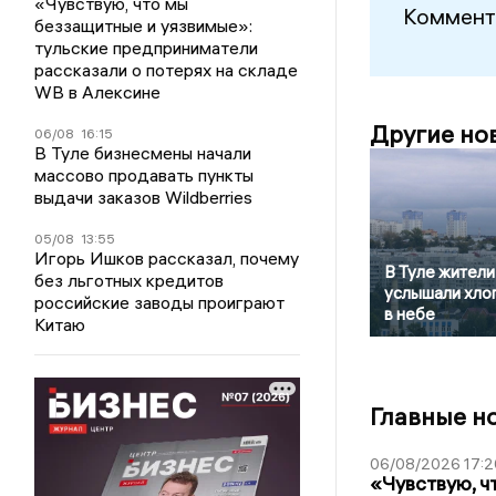
«Чувствую, что мы
Коммент
беззащитные и уязвимые»:
тульские предприниматели
рассказали о потерях на складе
WB в Алексине
Другие но
06/08
16:15
В Туле бизнесмены начали
массово продавать пункты
выдачи заказов Wildberries
05/08
13:55
Игорь Ишков рассказал, почему
В Туле жители
без льготных кредитов
услышали хло
российские заводы проиграют
в небе
Китаю
Главные н
06/08/2026 17:2
«Чувствую, ч