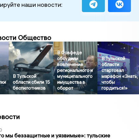
ируйте наши новости:
вости Общество
В Совфеде
обсудили
В Тульской
вовлечение
области
регионального и
стартовал
В Тульской
муниципального
марафон «Знать,
пки
области сбили 15
имущества в
чтобы
беспилотников
оборот
гордиться!»
овости
0
то мы беззащитные и уязвимые»: тульские