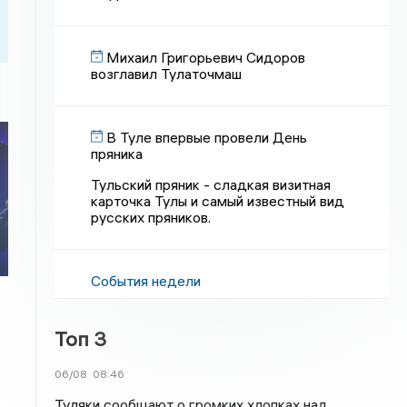
Михаил Григорьевич Сидоров
возглавил Тулаточмаш
В Туле впервые провели День
пряника
Тульский пряник - сладкая визитная
карточка Тулы и самый известный вид
русских пряников.
События недели
Топ 3
06/08
08:46
Туляки сообщают о громких хлопках над