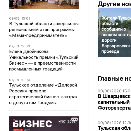
Другие но
Жители Тульс
09/08
15:01
В Тульской области завершился
области
сообщили о
региональный этап программы
плохом состо
«Мама-предприниматель»
дороги
Варваровског
07/08
19:00
Елена Двойникова:
проезда
Уникальность премии «Тульский
Бизнес» — в преемственности
промышленных традиций
Главные н
07/08
10:00
Тульское отделение «Деловой
России» провело
09/08/2026 15:0
В Шварцевско
стратегический бизнес-завтрак
капитальный 
с депутатом Госдумы
Фоторепорт
09/08/2026 12:3
Тульская обл