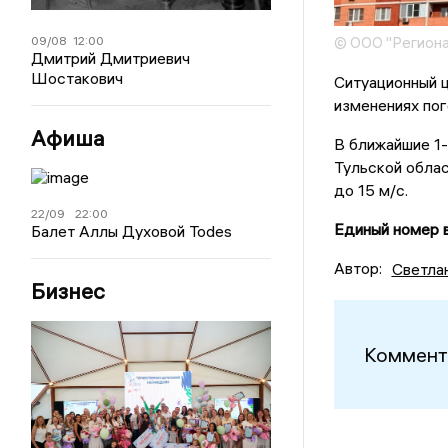
09/08
12:00
© ООО "Региона
Дмитрий Дмитриевич
Шостакович
Ситуационный 
изменениях пог
Афиша
В ближайшие 1-
Тульской обла
до 15 м/с.
22/09
22:00
Единый номер в
Балет Аллы Духовой Todes
Автор:
Светла
Бизнес
Коммент