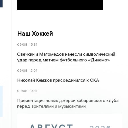
Наш Хоккей
09/08
15:31
Овечкин и Магомедов нанесли символический
удар перед матчем футбольного «Динамо»
09/08
12:01
Николай Кныжов присоединился к СКА
09/08
10:31
Презентация новых джерси хабаровского клуба
перед зрителями и музыкантами