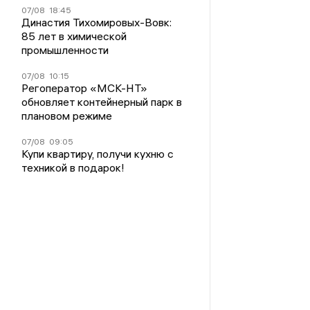
07/08
18:45
Династия Тихомировых-Вовк:
85 лет в химической
промышленности
07/08
10:15
Регоператор «МСК-НТ»
обновляет контейнерный парк в
плановом режиме
07/08
09:05
Купи квартиру, получи кухню с
техникой в подарок!