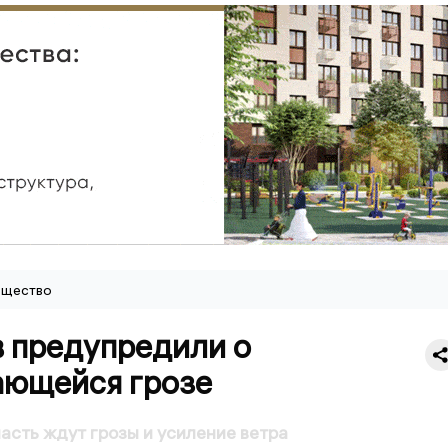
щество
в предупредили о
ающейся грозе
асть ждут грозы и усиление ветра