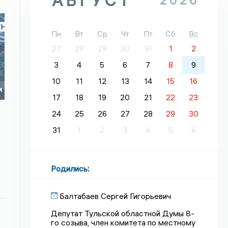
АВГУСТ
2026
Пн
Вт
Ср
Чт
Пт
Сб
Вс
27
28
29
30
31
1
2
3
4
5
6
7
8
9
10
11
12
13
14
15
16
и
17
18
19
20
21
22
23
24
25
26
27
28
29
30
31
1
2
3
4
5
6
Родились
:
Балтабаев Сергей Гигорьевич
Депутат Тульской областной Думы 8-
го созыва, член комитета по местному