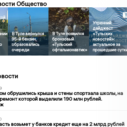
вости Общество
кой
Утренний
дайджест
янии
В Туле вернулся
В Туле появился
«Тульских
95-й бензин,
бронзовый
новостей»:
о
образовались
«Тульский
актуальное за
очереди
офтальмонавтик»
прошедшие сутк
овости
9
м обрушились крыша и стены спортзала школы, на
ремонт которой выделили 190 млн рублей.
аж
0
асть возьмет у банков кредит еще на 2 млрд рублей