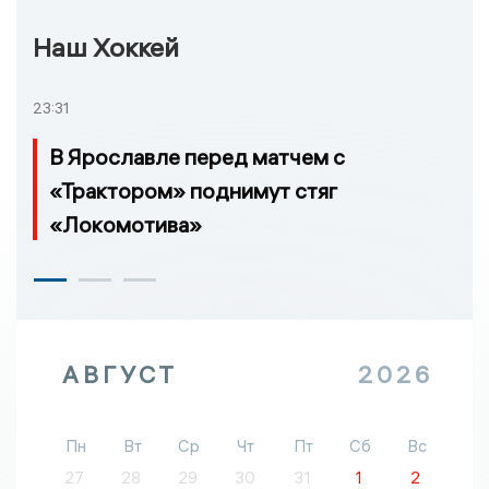
Наш Хоккей
23:31
В Ярославле перед матчем с
«Трактором» поднимут стяг
«Локомотива»
АВГУСТ
2026
Пн
Вт
Ср
Чт
Пт
Сб
Вс
27
28
29
30
31
1
2