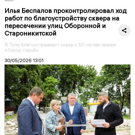
Илья Беспалов проконтролировал ход
работ по благоустройству сквера на
пересечении улиц Оборонной и
Староникитской
В Туле благоустраивают сквер к 50-летию звания
«Город-герой»
30/05/2026
13:01