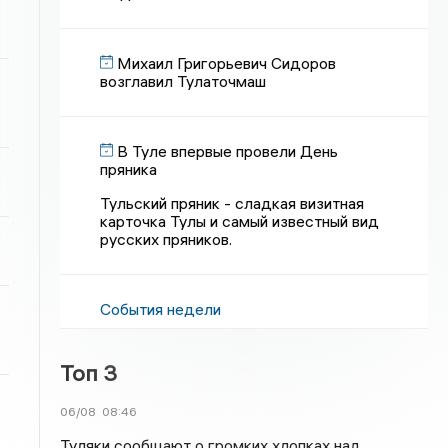
Михаил Григорьевич Сидоров
возглавил Тулаточмаш
В Туле впервые провели День
пряника
Тульский пряник - сладкая визитная
карточка Тулы и самый известный вид
русских пряников.
События недели
Топ 3
06/08
08:46
Туляки сообщают о громких хлопках над