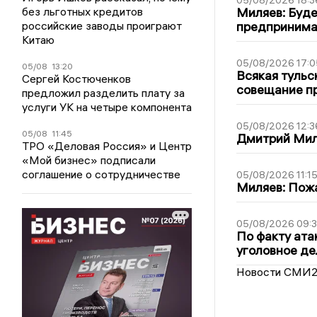
05/08/2026 18:3
без льготных кредитов
Миляев: Буде
российские заводы проиграют
предпринима
Китаю
05/08/2026 17:0
05/08
13:20
Всякая тульс
Сергей Костюченков
совещание пр
предложил разделить плату за
услуги УК на четыре компонента
05/08/2026 12:3
05/08
11:45
Дмитрий Мил
ТРО «Деловая Россия» и Центр
«Мой бизнес» подписали
соглашение о сотрудничестве
05/08/2026 11:1
Миляев: Пожа
05/08/2026 09:3
По факту ата
уголовное де
Новости СМИ