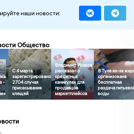
ируйте наши новости:
вости Общество
Владимир Исаков
С 4 марта
рассказал о
В Туле из-за жар
ась
зарегистрировано
кредитных
организована
а -
2704 случая
каникулах для
бесплатная
присасывания
продавцов
раздача питьево
ии»
клещей
маркетплейсов
воды
овости