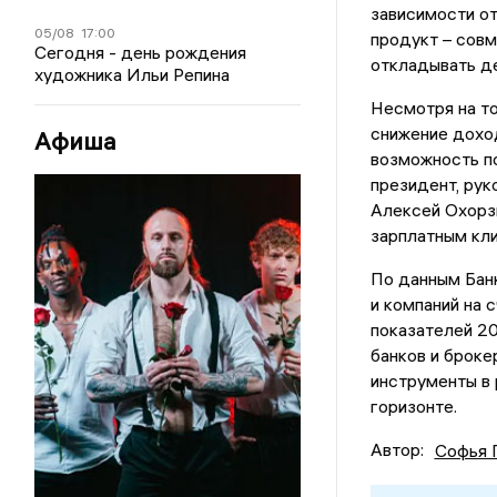
зависимости от
05/08
17:00
продукт – совм
Сегодня - день рождения
откладывать де
художника Ильи Репина
Несмотря на то
снижение доход
Афиша
возможность по
президент, ру
Алексей Охорзи
зарплатным кли
По данным Банк
и компаний на 
показателей 20
банков и броке
инструменты в
горизонте.
Автор:
Софья 