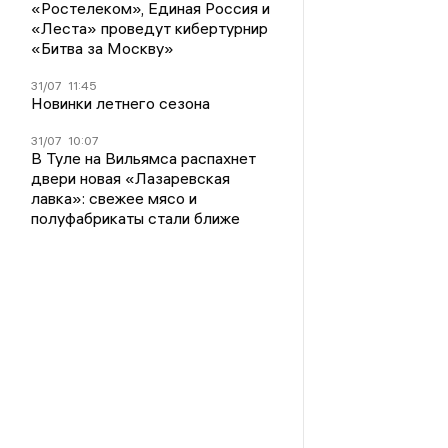
«Ростелеком», Единая Россия и
«Леста» проведут кибертурнир
«Битва за Москву»
31/07
11:45
Новинки летнего сезона
31/07
10:07
В Туле на Вильямса распахнет
двери новая «Лазаревская
лавка»: свежее мясо и
полуфабрикаты стали ближе