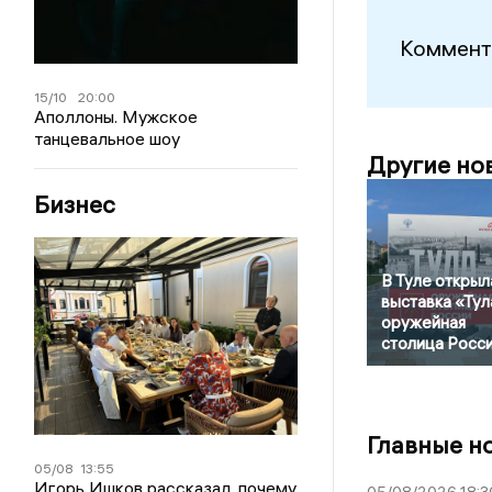
Коммент
15/10
20:00
Аполлоны. Мужское
танцевальное шоу
Другие но
Бизнес
В Туле открыл
выставка «Тул
оружейная
столица Росс
Главные н
05/08
13:55
Игорь Ишков рассказал, почему