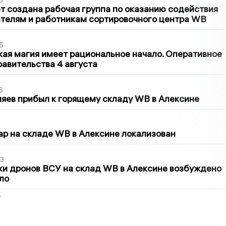
6
т создана рабочая группа по оказанию содействия
телям и работникам сортировочного центра WB
5
кая магия имеет рациональное начало. Оперативное
авительства 4 августа
6
яев прибыл к горящему складу WB в Алексине
5
р на складе WB в Алексине локализован
3
ки дронов ВСУ на склад WB в Алексине возбуждено
ло
2