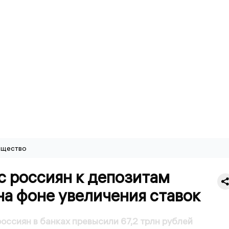
щество
с россиян к депозитам
на фоне увеличения ставок
оссиян в банках превысили 67,2 трлн рублей