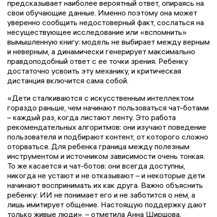
предсказывает наиболее вероятный ответ, опираясь на
свои обучающие данные. Именно поэтому она может
уверенно сообщить недостоверный факт, сослаться на
несуществующее исследование или «вспомнить»
вымышленную книгу: модель не выбирает между верным
и неверным, а динамически генерирует максимально
правдоподобный ответ с ее точки зрения. Ребенку
достаточно усвоить эту механику, и критическая
дистанция включится сама собой.
«Дети сталкиваются с искусственным интеллектом
гораздо раньше, чем начинают пользоваться чат-ботами
– каждый раз, когда листают ленту. Это работа
рекомендательных алгоритмов: они изучают поведение
пользователя и подбирают контент, от которого сложно
оторваться. Для ребенка граница между полезным
инструментом и источником зависимости очень тонкая.
То же касается и чат-ботов: они всегда доступны,
никогда не устают и не отказывают – и некоторые дети
начинают воспринимать их как друга. Важно объяснить
ребенку: ИИ не понимает его и не заботится о нем, а
лишь имитирует общение. Настоящую поддержку дают
только живые люди», – отметила Анна Ширшова.