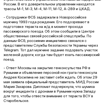
России. В его доверительном управлении находятся
трассы М-1, М-3, М-4, М-11, М-12, А-289 и ЦКАД.
- Сотрудники ФСБ задержали в Новороссийске
мужчину 1993 года рождения. Его подозревают в
подготовке теракта на ж/д в момент прохода
пассажирского поезда. Об этом сообщили в Центре
общественных связей российской спецслужбы. По
данным ФСБ, россиянин инициативно связался с
представителем Службы безопасности Украины через
Telegram. Тот дал мужчине задание подорвать участок
железной дороги, когда там будет ехать пассажирский
поезд.
- Ответ Москвы на закрытие генконсульства РФ в
Румынии и объявление персоной нон грата генконсула
Андрея Косилина не заставит себя ждать. Об этом 29
мая заявила официальный представитель МИД России
Мария Захарова. Дипломат подчеркнула, что шумиха
вокруг инцидента с дронами в Румынии нужна Западу
для того, чтобы отвести внимание от теракта ВСУ в
Старобельске.