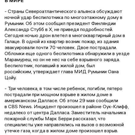
В МИРЕ
- Страны Североатлантического альянса обсуждают
ночной удар беспилотника по многоэтажному дому в
Румынии. Об этом сообщил президент Финляндии
Александр Стубб в X, не приведя подробностей.
Сегодня ночью дрон влетел в многоквартирный дом в
Галаце. В одной из квартир возник пожар, из здания
эвакуировали почти 70 человек. Двое пострадали.
Обломки еще одного беспилотника обнаружили в уезде
Марамуреш, но он не нес на себе взрывного заряда.
Беспилотник, попавший в жилой дом, был
российским, утверждает глава МИД Румынии Оана
Цойу.
- Три человека, в том числе ребенок, погибли, пятеро
пострадали при мощном взрыве в жилом доме в
американском Далласе. Об этом 29 мая сообщили
в CBS News. Инцидент произошел в районе Оук-Клифф,
недалеко от центра Далласа. Заместитель начальника
пожарной службы Марк Берри рассказал, что
специалисты уже направлялись на вызов о возможной
утечке газа, когда в жилом доме произошел взрыв.