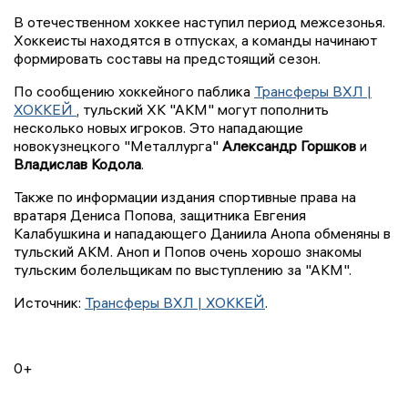
В отечественном хоккее наступил период межсезонья.
Хоккеисты находятся в отпусках, а команды начинают
формировать составы на предстоящий сезон.
По сообщению хоккейного паблика
Трансферы ВХЛ |
ХОККЕЙ
, тульский ХК "АКМ" могут пополнить
несколько новых игроков. Это нападающие
новокузнецкого "Металлурга"
Александр Горшков
и
Владислав Кодола
.
Также по информации издания спортивные права на
вратаря Дениса Попова, защитника Евгения
Калабушкина и нападающего Даниила Анопа обменяны в
тульский АКМ. Аноп и Попов очень хорошо знакомы
тульским болельщикам по выступлению за "АКМ".
Источник:
Трансферы ВХЛ | ХОККЕЙ
.
0+