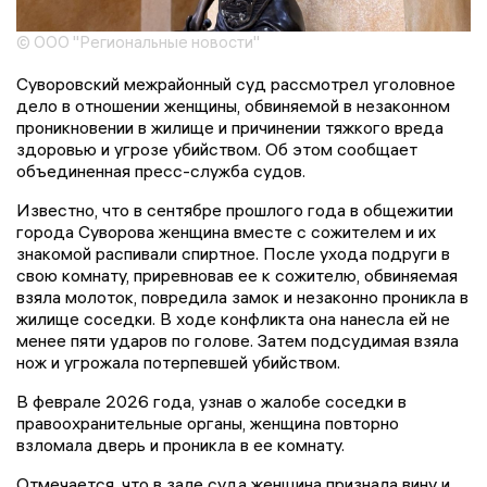
© ООО "Региональные новости"
Суворовский межрайонный суд рассмотрел уголовное
дело в отношении женщины, обвиняемой в незаконном
проникновении в жилище и причинении тяжкого вреда
здоровью и угрозе убийством. Об этом сообщает
объединенная пресс-служба судов.
Известно, что в сентябре прошлого года в общежитии
города Суворова женщина вместе с сожителем и их
знакомой распивали спиртное. После ухода подруги в
свою комнату, приревновав ее к сожителю, обвиняемая
взяла молоток, повредила замок и незаконно проникла в
жилище соседки. В ходе конфликта она нанесла ей не
менее пяти ударов по голове. Затем подсудимая взяла
нож и угрожала потерпевшей убийством.
В феврале 2026 года, узнав о жалобе соседки в
правоохранительные органы, женщина повторно
взломала дверь и проникла в ее комнату.
Отмечается, что в зале суда женщина признала вину и