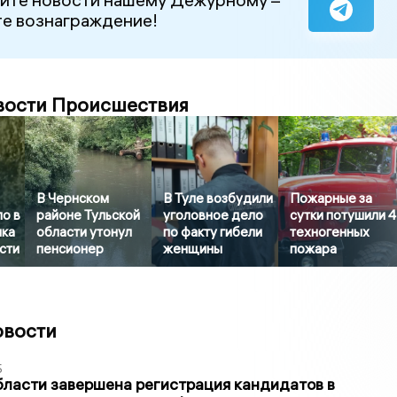
е вознаграждение!
вости Происшествия
В Чернском
В Туле возбудили
Пожарные за
о в
районе Тульской
уголовное дело
сутки потушили 4
нка
области утонул
по факту гибели
техногенных
сти
пенсионер
женщины
пожара
овости
5
бласти завершена регистрация кандидатов в