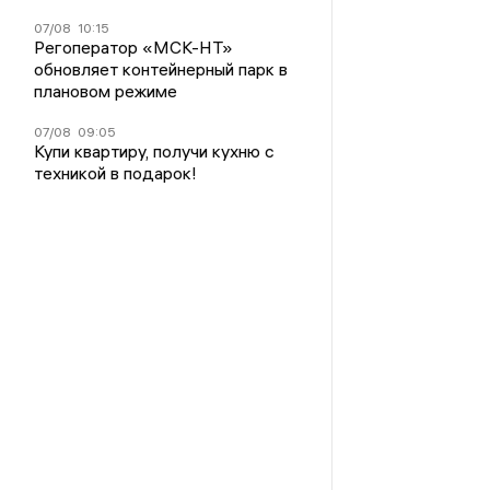
07/08
10:15
Регоператор «МСК-НТ»
обновляет контейнерный парк в
плановом режиме
07/08
09:05
Купи квартиру, получи кухню с
техникой в подарок!