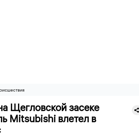
оисшествия
на Щегловской засеке
ь Mitsubishi влетел в
с