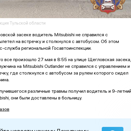
кция Тульской области
овской засеке водитель Mitsubishi не справился с
ылетел на встречку и столкнулся с автобусом. Об этом
с-служба региональной Госавтоинспекции.
о все произошло 27 мая в 8:55 на улице Щегловская засека,
ужчина на Mitsubishi Outlander не справился с управлением и
ечку, где столкнулся с автобусом за рулем которого сидел
чина.
лучившегося различные травмы получил водитель и 9-летни
ishi, они были доставлены в больницу.
азов
йте новости нашему Дежурному –