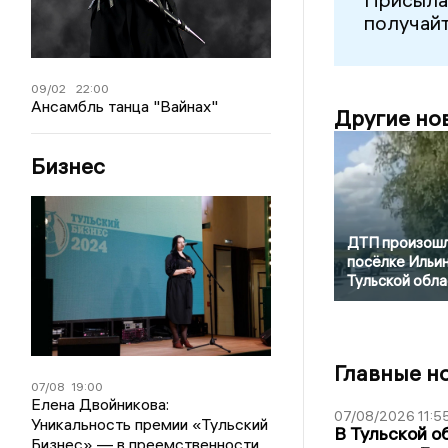
получайт
09/02
22:00
Ансамбль танца "Вайнах"
Другие но
Бизнес
ДТП произошл
посёлке Ильи
Тульской обла
Главные н
07/08
19:00
Елена Двойникова:
07/08/2026 11:5
Уникальность премии «Тульский
В Тульской о
Бизнес» — в преемственности