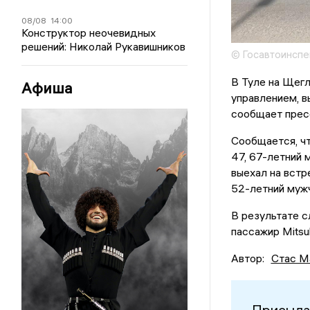
08/08
14:00
Конструктор неочевидных
решений: Николай Рукавишников
© Госавтоинспе
В Туле на Щегл
Афиша
управлением, в
сообщает прес
Сообщается, чт
47, 67-летний м
выехал на встр
52-летний муж
В результате с
пассажир Mitsub
Автор:
Стас М
Присыла