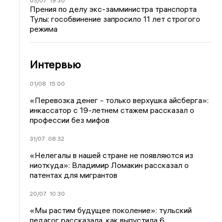
03/07
19:30
Прения по делу экс-замминистра транспорта
Тулы: гособвинение запросило 11 лет строгого
режима
Интервью
01/08
15:00
«Перевозка денег - только верхушка айсберга»:
инкассатор с 19-летнем стажем рассказал о
профессии без мифов
31/07
08:32
«Нелегалы в нашей стране не появляются из
ниоткуда»: Владимир Ломакин рассказал о
патентах для мигрантов
20/07
10:30
«Мы растим будущее поколение»: тульский
педагог рассказала, как выпустила 6