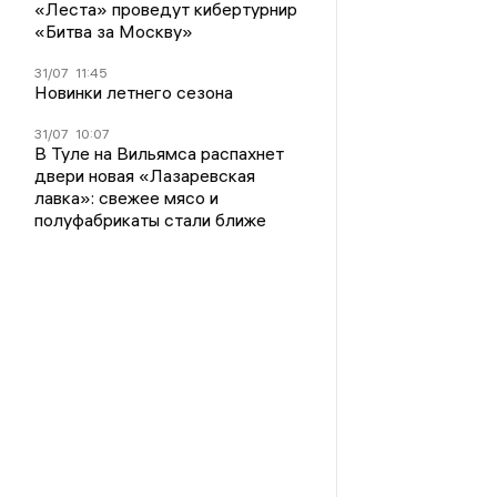
«Леста» проведут кибертурнир
«Битва за Москву»
31/07
11:45
Новинки летнего сезона
31/07
10:07
В Туле на Вильямса распахнет
двери новая «Лазаревская
лавка»: свежее мясо и
полуфабрикаты стали ближе