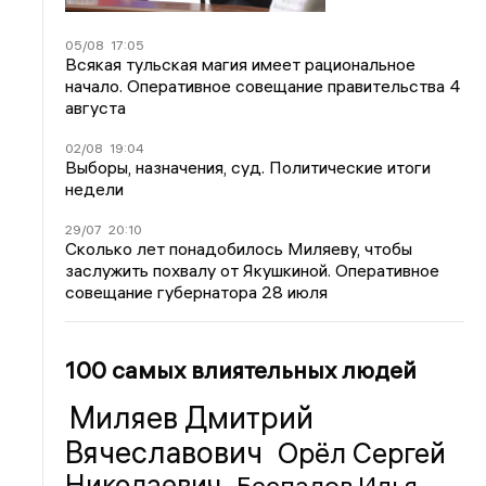
05/08
17:05
Всякая тульская магия имеет рациональное
начало. Оперативное совещание правительства 4
августа
02/08
19:04
Выборы, назначения, суд. Политические итоги
недели
29/07
20:10
Сколько лет понадобилось Миляеву, чтобы
заслужить похвалу от Якушкиной. Оперативное
совещание губернатора 28 июля
100 самых влиятельных людей
Миляев Дмитрий
Вячеславович
Орёл Сергей
Николаевич
Беспалов Илья