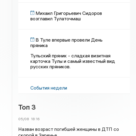
Михаил Григорьевич Сидоров
возглавил Тулаточмаш
В Туле впервые провели День
пряника
Тульский пряник - сладкая визитная
карточка Тулы и самый известный вид
русских пряников.
События недели
Топ 3
05/08
18:16
Назван возраст погибшей женщины в ДТП со
скорой в Заречье