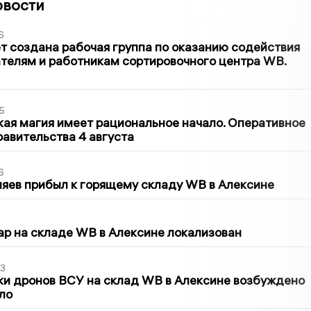
овости
6
т создана рабочая группа по оказанию содействия
телям и работникам сортировочного центра WB.
5
кая магия имеет рациональное начало. Оперативное
авительства 4 августа
6
яев прибыл к горящему складу WB в Алексине
5
р на складе WB в Алексине локализован
3
ки дронов ВСУ на склад WB в Алексине возбуждено
ло