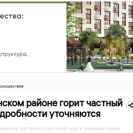
оисшествия
нском районе горит частный
одробности уточняются
районе загорелся частный дом в деревне Мыза