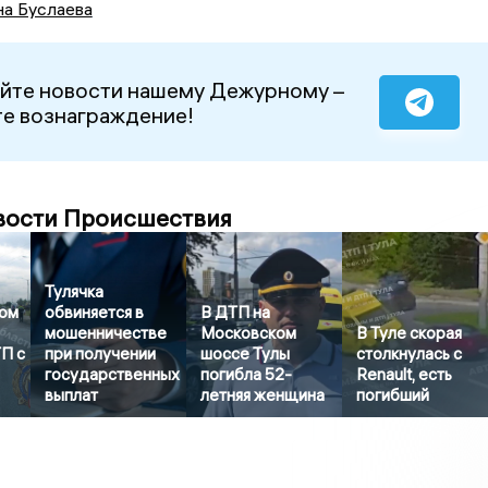
на Буслаева
йте новости нашему Дежурному –
е вознаграждение!
вости Происшествия
Тулячка
ом
обвиняется в
В ДТП на
мошенничестве
Московском
В Туле скорая
П с
при получении
шоссе Тулы
столкнулась с
государственных
погибла 52-
Renault, есть
выплат
летняя женщина
погибший