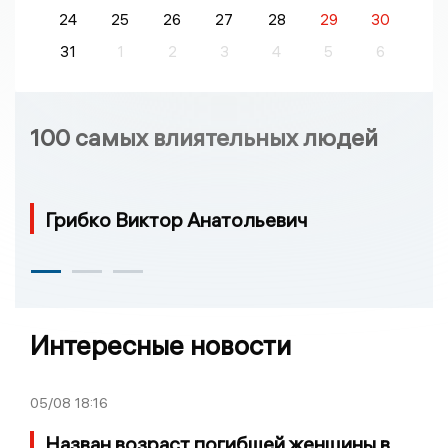
24
25
26
27
28
29
30
31
1
2
3
4
5
6
100 самых влиятельных людей
Грибко Виктор Анатольевич
Интересные новости
05/08
18:16
Назван возраст погибшей женщины в