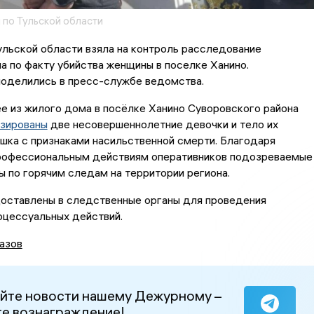
по Тульской области
льской области взяла на контроль расследование
а по факту убийства женщины в поселке Ханино.
оделились в пресс-службе ведомства.
е из жилого дома в посёлке Ханино Суворовского района
изированы
две несовершеннолетние девочки и тело их
шка с признаками насильственной смерти. Благодаря
рофессиональным действиям оперативников подозреваемые
 по горячим следам на территории региона.
оставлены в следственные органы для проведения
оцессуальных действий.
азов
йте новости нашему Дежурному –
е вознаграждение!