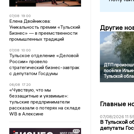
07/08
19:00
Елена Двойникова:
Другие но
Уникальность премии «Тульский
Бизнес» — в преемственности
промышленных традиций
07/08
10:00
Тульское отделение «Деловой
России» провело
ДТП произошл
стратегический бизнес-завтрак
посёлке Ильи
с депутатом Госдумы
Тульской обла
06/08
17:20
«Чувствую, что мы
беззащитные и уязвимые»:
тульские предприниматели
Главные н
рассказали о потерях на складе
WB в Алексине
07/08/2026 11:5
В Тульской о
депутаты Гос