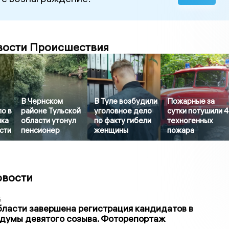
вости Происшествия
В Чернском
В Туле возбудили
Пожарные за
о в
районе Тульской
уголовное дело
сутки потушили 4
нка
области утонул
по факту гибели
техногенных
сти
пенсионер
женщины
пожара
овости
5
бласти завершена регистрация кандидатов в
думы девятого созыва. Фоторепортаж