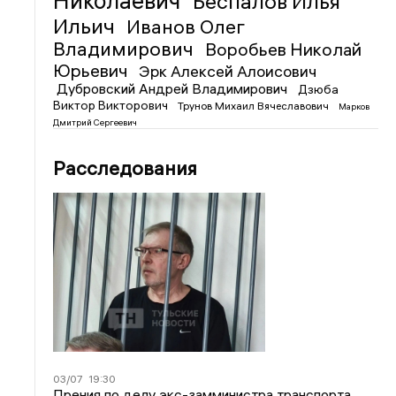
Николаевич
Беспалов Илья
Ильич
Иванов Олег
Владимирович
Воробьев Николай
Юрьевич
Эрк Алексей Алоисович
Дубровский Андрей Владимирович
Дзюба
Виктор Викторович
Трунов Михаил Вячеславович
Марков
Дмитрий Сергеевич
Расследования
03/07
19:30
Прения по делу экс-замминистра транспорта