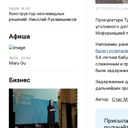
© УМВД России 
08/08
14:00
Конструктор неочевидных
решений: Николай Рукавишников
Прокуратура Ту
уголовного дел
Информацией п
Афиша
Напомним, ране
были госпитал
54‑летняя бабу
18/04
20:30
Mary Gu
слаженным и п
были задержаны
Бизнес
Задержанные д
дальнейших пр
Автор:
Стас М
Присыла
получайт