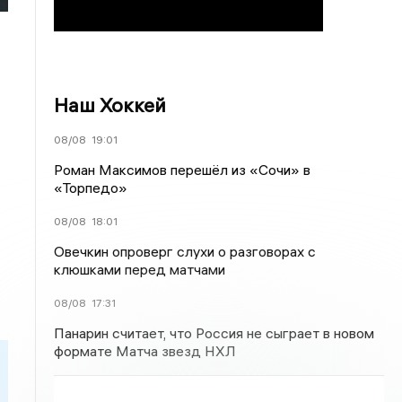
Наш Хоккей
08/08
19:01
Роман Максимов перешёл из «Сочи» в
«Торпедо»
08/08
18:01
Овечкин опроверг слухи о разговорах с
клюшками перед матчами
08/08
17:31
Панарин считает, что Россия не сыграет в новом
формате Матча звезд НХЛ