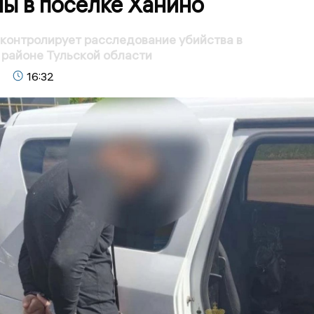
ы в поселке Ханино
контролирует расследование убийства в
районе Тульской области
16:32