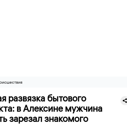
оисшествия
я развязка бытового
кта: в Алексине мужчина
ть зарезал знакомого