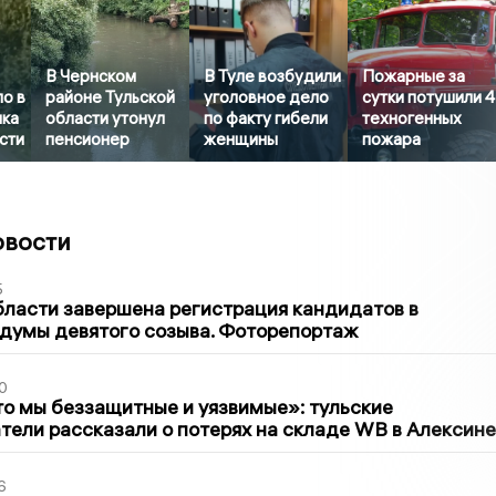
В Чернском
В Туле возбудили
Пожарные за
о в
районе Тульской
уголовное дело
сутки потушили 4
нка
области утонул
по факту гибели
техногенных
сти
пенсионер
женщины
пожара
овости
5
бласти завершена регистрация кандидатов в
думы девятого созыва. Фоторепортаж
0
то мы беззащитные и уязвимые»: тульские
ели рассказали о потерях на складе WB в Алексине
6