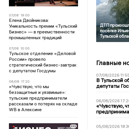
07/08
19:00
Елена Двойникова:
ДТП произошл
Уникальность премии «Тульский
посёлке Ильи
Бизнес» — в преемственности
Тульской обла
промышленных традиций
07/08
10:00
Тульское отделение «Деловой
России» провело
Главные н
стратегический бизнес-завтрак
с депутатом Госдумы
07/08/2026 11:5
В Тульской о
06/08
17:20
депутаты Гос
«Чувствую, что мы
беззащитные и уязвимые»:
тульские предприниматели
06/08/2026 17:2
рассказали о потерях на складе
«Чувствую, ч
WB в Алексине
предпринимат
05/08/2026 18:3