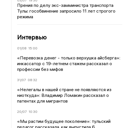
03/07
19:30
Прения по делу экс-замминистра транспорта
Тулы: гособвинение запросило 11 лет строгого
режима
Интервью
01/08
15:00
«Перевозка денег - только верхушка айсберга»:
инкассатор с 19-летнем стажем рассказал о
профессии без мифов
31/07
08:32
«Нелегалы в нашей стране не появляются из
ниоткуда»: Владимир Ломакин рассказал о
патентах для мигрантов
20/07
10:30
«Мы растим будущее поколение»: тульский
педагог рассказала, как выпустила 6