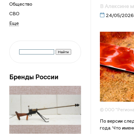
Общество
В Алексине м
СВО
24/05/2026
Бренды России
© ООО "Региона
По версии след
года. Что имен