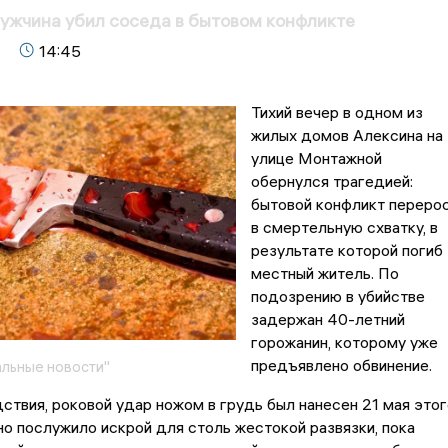
ужчина убил соседа в бытовом конфликте
14:45
Тихий вечер в одном из
жилых домов Алексина на
улице Монтажной
обернулся трагедией:
бытовой конфликт переро
в смертельную схватку, в
результате которой погиб
местный житель. По
подозрению в убийстве
задержан 40-летний
горожанин, которому уже
предъявлено обвинение.
льные новости"
ствия, роковой удар ножом в грудь был нанесен 21 мая этог
но послужило искрой для столь жестокой развязки, пока