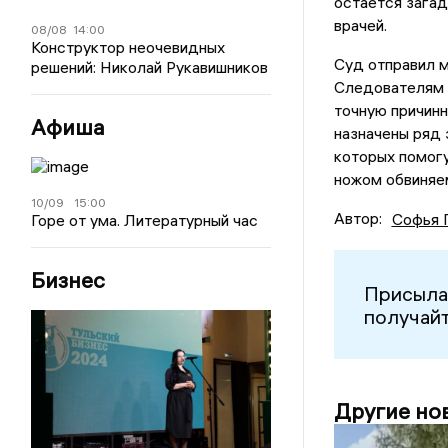
остается загад
врачей.
08/08
14:00
Конструктор неочевидных
Суд отправил м
решений: Николай Рукавишников
Следователям 
точную причинн
Афиша
назначены ряд 
которых помогу
ножом обвиняем
10/09
15:00
Автор:
Софья 
Горе от ума. Литературный час
Бизнес
Присыла
получайт
Другие но