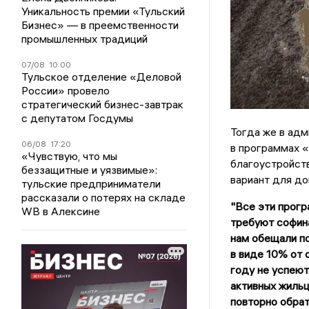
Уникальность премии «Тульский
Бизнес» — в преемственности
промышленных традиций
07/08
10:00
Тульское отделение «Деловой
России» провело
стратегический бизнес-завтрак
с депутатом Госдумы
Тогда же в ад
06/08
17:20
в программах 
«Чувствую, что мы
благоустройств
беззащитные и уязвимые»:
вариант для до
тульские предприниматели
рассказали о потерях на складе
"Все эти прогр
WB в Алексине
требуют софин
нам обещали по
в виде 10% от 
году не успеют.
активных жильц
повторно обрат