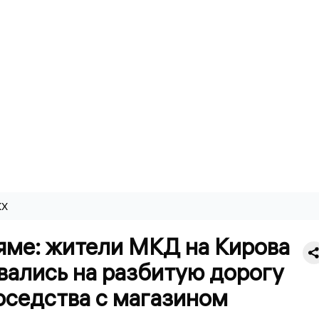
КХ
яме: жители МКД на Кирова
вались на разбитую дорогу
оседства с магазином