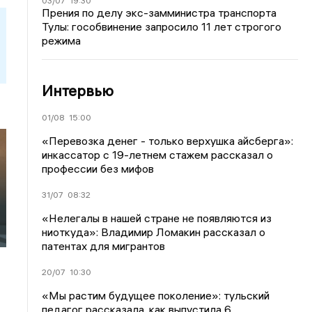
03/07
19:30
Прения по делу экс-замминистра транспорта
Тулы: гособвинение запросило 11 лет строгого
режима
Интервью
01/08
15:00
«Перевозка денег - только верхушка айсберга»:
инкассатор с 19-летнем стажем рассказал о
профессии без мифов
31/07
08:32
«Нелегалы в нашей стране не появляются из
ниоткуда»: Владимир Ломакин рассказал о
патентах для мигрантов
20/07
10:30
«Мы растим будущее поколение»: тульский
педагог рассказала, как выпустила 6