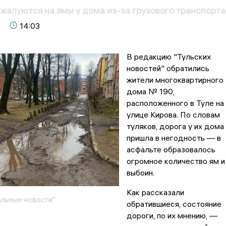
жалуются на ямы у дома из-за грузового транспорта
14:03
В редакцию "Тульских
новостей" обратились
жители многоквартирного
дома № 190,
расположенного в Туле на
улице Кирова. По словам
туляков, дорога у их дома
пришла в негодность — в
асфальте образовалось
огромное количество ям и
выбоин.
Как рассказали
льные новости"
обратившиеся, состояние
дороги, по их мнению, —