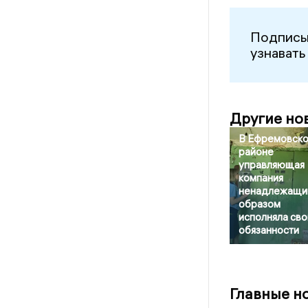
Подписы
узнавать
Другие но
В Ефремовск
районе
управляющая
компания
ненадлежащи
образом
исполняла сво
обязанности
Главные н