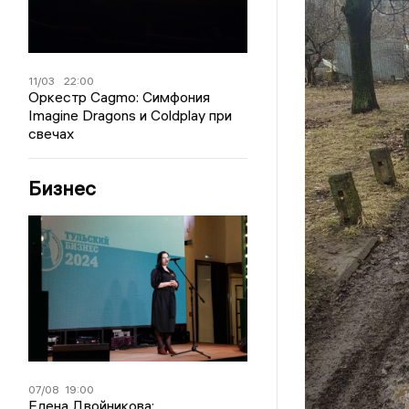
11/03
22:00
Оркестр Cagmo: Симфония
Imagine Dragons и Coldplay при
свечах
Бизнес
07/08
19:00
Елена Двойникова: