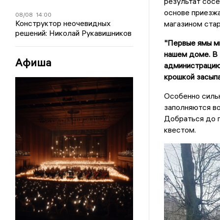
результат сосе
основе приезжа
08/08
14:00
Конструктор неочевидных
магазином стар
решений: Николай Рукавишников
"Первые ямы мы
нашем доме. В 
Афиша
администрацию.
крошкой засыпа
Особенно сильн
заполняются во
Добраться до 
квестом.