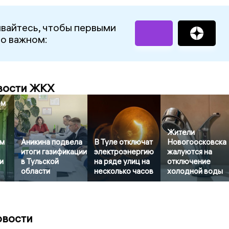
вайтесь, чтобы первыми
 о важном:
вости ЖКХ
ом
Жители
м
Аникина подвела
В Туле отключат
Новогоосковска
итоги газификации
электроэнергию
жалуются на
и
в Тульской
на ряде улиц на
отключение
области
несколько часов
холодной воды
овости