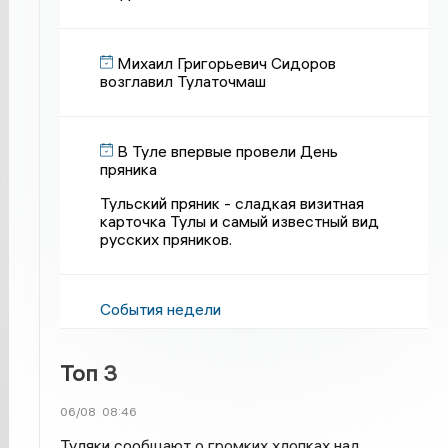
Михаил Григорьевич Сидоров
возглавил Тулаточмаш
В Туле впервые провели День
пряника
Тульский пряник - сладкая визитная
карточка Тулы и самый известный вид
русских пряников.
События недели
Топ 3
06/08
08:46
Туляки сообщают о громких хлопках над