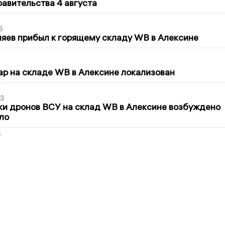
авительства 4 августа
6
яев прибыл к горящему складу WB в Алексине
5
р на складе WB в Алексине локализован
3
ки дронов ВСУ на склад WB в Алексине возбуждено
ло
2