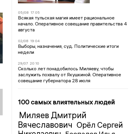
05/08
17:05
Всякая тульская магия имеет рациональное
начало. Оперативное совещание правительства 4
августа
02/08
19:04
Выборы, назначения, суд. Политические итоги
недели
29/07
20:10
Сколько лет понадобилось Миляеву, чтобы
заслужить похвалу от Якушкиной. Оперативное
совещание губернатора 28 июля
100 самых влиятельных людей
Миляев Дмитрий
Вячеславович
Орёл Сергей
Николаевич
Беспалов Илья