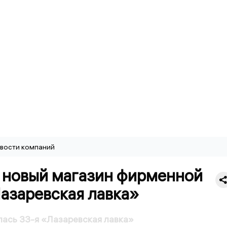
вости компаний
 новый магазин фирменной
азаревская лавка»
лась 33-я «Лазаревская лавка»