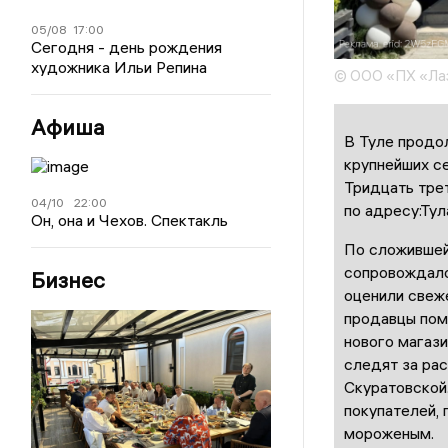
05/08
17:00
Сегодня - день рождения
художника Ильи Репина
© ООО «ПХ «Ла
Афиша
В Туле продо
крупнейших с
Тридцать тре
04/10
22:00
по адресу:Тул
Он, она и Чехов. Спектакль
По сложившей
сопровождало
Бизнес
оценили свеж
продавцы пом
нового магаз
следят за рас
Скуратовской.
покупателей, 
мороженым.