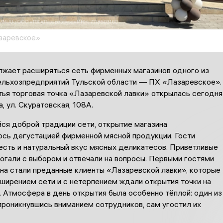
заревское»
лжает расширяться сеть фирменных магазинов одного из
ельхозпредприятий Тульской области — ПХ «Лазаревское».
тья торговая точка «Лазаревской лавки» открылась сегодня
а, ул. Скуратовская, 108А.
ся доброй традиции сети, открытие магазина
сь дегустацией фирменной мясной продукции. Гости
есть и натуральный вкус мясных деликатесов. Приветливые
огали с выбором и отвечали на вопросы. Первыми гостями
ина стали преданные клиенты «Лазаревской лавки», которые
ширением сети и с нетерпением ждали открытия точки на
 Атмосфера в день открытия была особенно тёплой: один из
проникнувшись вниманием сотрудников, сам угостил их