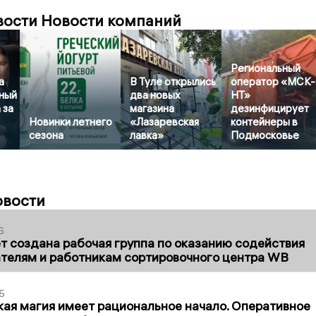
вости Новости компаний
Региональный
а
В Туле открылись
оператор «МСК-
ный
два новых
НТ»
 за
магазина
дезинфицирует
Новинки летнего
«Лазаревская
контейнеры в
сезона
лавка»
Подмосковье
овости
6
т создана рабочая группа по оказанию содействия
телям и работникам сортировочного центра WB
5
кая магия имеет рациональное начало. Оперативное