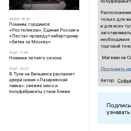
полуфабрикаты
Расположение
только для ж
05/08
16:10
Помним, гордимся:
и для всех ту
«Ростелеком», Единая Россия и
заготавливат
«Леста» проведут кибертурнир
необходимое в
«Битва за Москву»
торговой точк
31/07
11:45
Магазин на Ск
Новинки летнего сезона
Проложить м
31/07
10:07
В Туле на Вильямса распахнет
двери новая «Лазаревская
Автор:
Софья
лавка»: свежее мясо и
полуфабрикаты стали ближе
Подписы
узнавать