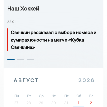
Наш Хоккей
22:01
Овечкин рассказал о выборе номера и
кумирах юности на матче «Кубка
Овечкина»
АВГУСТ
2026
Пн
Вт
Ср
Чт
Пт
Сб
Вс
27
28
29
30
31
1
2