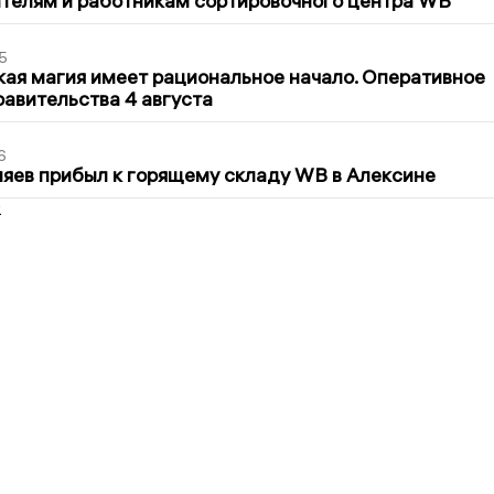
телям и работникам сортировочного центра WB
5
кая магия имеет рациональное начало. Оперативное
авительства 4 августа
6
яев прибыл к горящему складу WB в Алексине
2