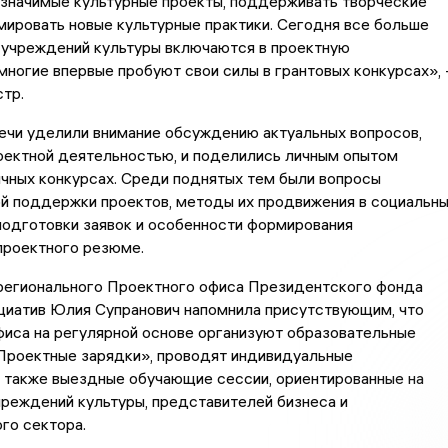
 значимые культурные проекты, поддерживать творческие
ировать новые культурные практики. Сегодня все больше
 учреждений культуры включаются в проектную
многие впервые пробуют свои силы в грантовых конкурсах», 
тр.
ечи уделили внимание обсуждению актуальных вопросов,
оектной деятельностью, и поделились личным опытом
ичных конкурсах. Среди поднятых тем были вопросы
й поддержки проектов, методы их продвижения в социальн
подготовки заявок и особенности формирования
проектного резюме.
регионального Проектного офиса Президентского фонда
циатив Юлия Супранович напомнила присутствующим, что
иса на регулярной основе организуют образовательные
Проектные зарядки», проводят индивидуальные
а также выездные обучающие сессии, ориентированные на
реждений культуры, представителей бизнеса и
го сектора.