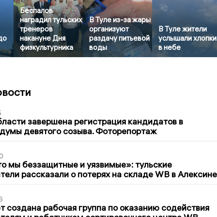
Беспалов
наградил тульских
В Туле из-за жары
тренеров
организуют
В Туле жители
до
накануне Дня
раздачу питьевой
услышали хлопки
физкультурника
воды
в небе
овости
5
бласти завершена регистрация кандидатов в
думы девятого созыва. Фоторепортаж
0
то мы беззащитные и уязвимые»: тульские
ели рассказали о потерях на складе WB в Алексине
6
т создана рабочая группа по оказанию содействия