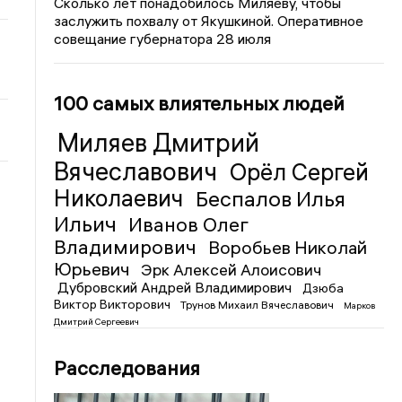
Сколько лет понадобилось Миляеву, чтобы
заслужить похвалу от Якушкиной. Оперативное
совещание губернатора 28 июля
100 самых влиятельных людей
Миляев Дмитрий
Вячеславович
Орёл Сергей
Николаевич
Беспалов Илья
Ильич
Иванов Олег
Владимирович
Воробьев Николай
Юрьевич
Эрк Алексей Алоисович
Дубровский Андрей Владимирович
Дзюба
Виктор Викторович
Трунов Михаил Вячеславович
Марков
Дмитрий Сергеевич
Расследования