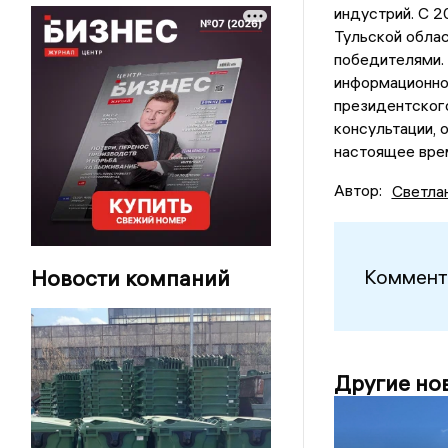
индустрий. С 2
Тульской облас
победителями. 
информационно
президентского
консультации, 
настоящее врем
Автор:
Светла
Новости компаний
Коммент
Другие но