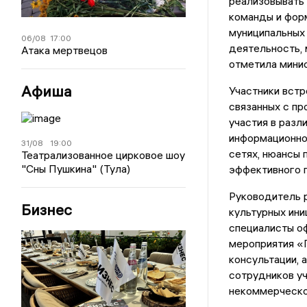
реализовывать
команды и форм
муниципальных
06/08
17:00
деятельность, 
Атака мертвецов
отметила минис
Афиша
Участники встр
связанных с пр
участия в разл
информационно
31/08
19:00
сетях, нюансы 
Театрализованное цирковое шоу
"Сны Пушкина" (Тула)
эффективного 
Руководитель 
Бизнес
культурных ини
специалисты оф
мероприятия «
консультации, 
сотрудников уч
некоммерческо