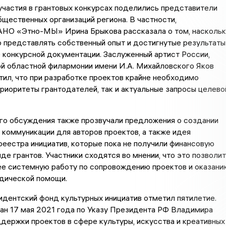
частия в грантовых конкурсах поделились представители
бщественных организаций региона. В частности,
АНО «Этно-МЫ» Ирина Брыкова рассказала о том, насколь
 представлять собственный опыт и достигнутые результаты
 конкурсной документации. Заслуженный артист России,
й областной филармонии имени И.А. Михайловского Яков
ил, что при разработке проектов крайне необходимо
приоритеты грантодателей, так и актуальные запросы целево
го обсуждения также прозвучали предложения о создании
 коммуникации для авторов проектов, а также идея
еестра инициатив, которые пока не получили финансовую
де грантов. Участники сходятся во мнении, что это позволит
ее системную работу по сопровождению проектов и оказани
дической помощи.
дентский фонд культурных инициатив отметил пятилетие.
ан 17 мая 2021 года по Указу Президента РФ Владимира
держки проектов в сфере культуры, искусства и креативных