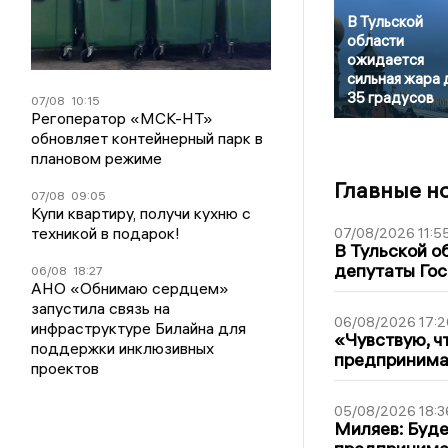
В Тульской
области
ожидается
сильная жара 
35 градусов
07/08
10:15
Регоператор «МСК-НТ»
обновляет контейнерный парк в
плановом режиме
Главные н
07/08
09:05
Купи квартиру, получи кухню с
техникой в подарок!
07/08/2026 11:5
В Тульской о
депутаты Гос
06/08
18:27
АНО «Обнимаю сердцем»
запустила связь на
06/08/2026 17:2
инфраструктуре Билайна для
«Чувствую, ч
поддержки инклюзивных
предпринимат
проектов
05/08/2026 18:3
Миляев: Буде