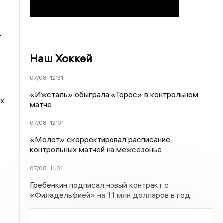
-
Наш Хоккей
07/08
12:31
«Ижсталь» обыграла «Торос» в контрольном
ых
матче
07/08
12:01
«Молот» скорректировал расписание
контрольных матчей на межсезонье
07/08
11:01
Гребенкин подписал новый контракт с
«Филадельфией» на 1,1 млн долларов в год