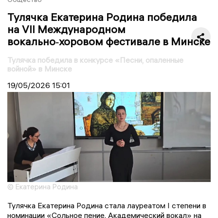
Тулячка Екатерина Родина победила
на VII Международном
вокально‑хоровом фестивале в Минске
Тулячка победила в конкурсе «Песни, опаленные
войной» в Минске
19/05/2026
15:01
© Екатерина Родина
Тулячка Екатерина Родина стала лауреатом I степени в
номинации «Сольное пение. Академический вокал» на