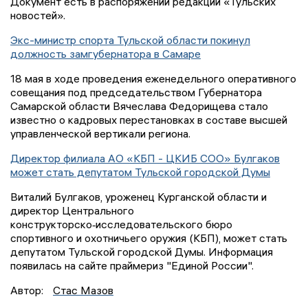
Документ есть в распоряжении редакции «Тульских
новостей».
Экс-министр спорта Тульской области покинул
должность замгубернатора в Самаре
18 мая в ходе проведения еженедельного оперативного
совещания под председательством Губернатора
Самарской области Вячеслава Федорищева стало
известно о кадровых перестановках в составе высшей
управленческой вертикали региона.
Директор филиала АО «КБП - ЦКИБ СОО» Булгаков
может стать депутатом Тульской городской Думы
Виталий Булгаков, уроженец Курганской области и
директор Центрального
конструкторско‑исследовательского бюро
спортивного и охотничьего оружия (КБП), может стать
депутатом Тульской городской Думы. Информация
появилась на сайте праймериз "Единой России".
Автор:
Стас Мазов