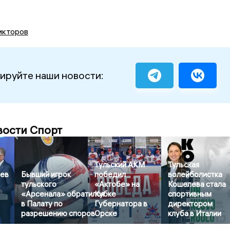
икторов
ируйте наши новости:
вости Спорт
Тульский АКМ
Тульская
ев
Бывший игрок
победил
волейболистка
тульского
«Актобе» на
Кошелева стала
«Арсенала» обратился
Кубке
спортивным
в Палату по
Губернатора в
директором
разрешению споров
Орске
клуба в Италии