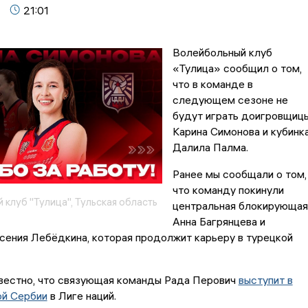
21:01
Волейбольный клуб
«Тулица» сообщил о том,
что в команде в
следующем сезоне не
будут играть доигровщиц
Карина Симонова и кубинк
Далила Палма.
Ранее мы сообщали о том,
что команду покинули
клуб "Тулица", Тульская область
центральная блокирующая
Анна Багрянцева и
сения Лебёдкина, которая продолжит карьеру в турецкой
звестно, что связующая команды Рада Перович
выступит в
ой Сербии
в Лиге наций.