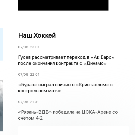
Наш Хоккей
07/08
23:01
Гусев рассматривает переход в «Ак Барс»
после окончания контракта с «Динамо»
07/08
22:01
«Буран» сыграл вничью с «Кристаллом» в
контрольном матче
07/08
21:01
«Рязань-ВДВ» победила на ЦСКА-Арене со
счётом 4:2