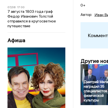
0+
07/08
17:00
7 августа 1803 года граф
Автор:
Иван В
Федор Иванович Толстой
отправился в кругосветное
путешествие
Коммент
Афиша
Другие но
Дмитрий Миля
наградил 35
специалистов
физической
культуры