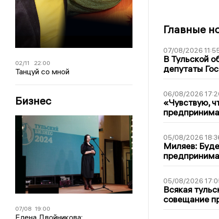
Главные н
07/08/2026 11:5
В Тульской о
02/11
22:00
депутаты Гос
Танцуй со мной
06/08/2026 17:2
Бизнес
«Чувствую, ч
предпринимат
05/08/2026 18:3
Миляев: Буде
предпринима
05/08/2026 17:0
Всякая тульс
совещание пр
07/08
19:00
Елена Двойникова: