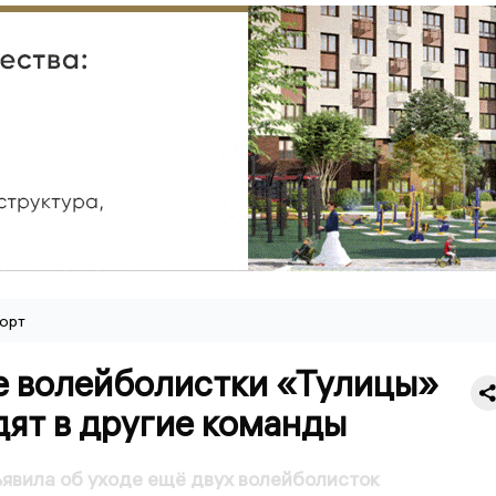
орт
е волейболистки «Тулицы»
дят в другие команды
явила об уходе ещё двух волейболисток