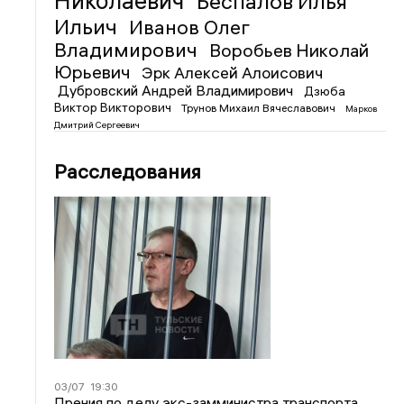
Николаевич
Беспалов Илья
Ильич
Иванов Олег
Владимирович
Воробьев Николай
Юрьевич
Эрк Алексей Алоисович
Дубровский Андрей Владимирович
Дзюба
Виктор Викторович
Трунов Михаил Вячеславович
Марков
Дмитрий Сергеевич
Расследования
03/07
19:30
Прения по делу экс-замминистра транспорта