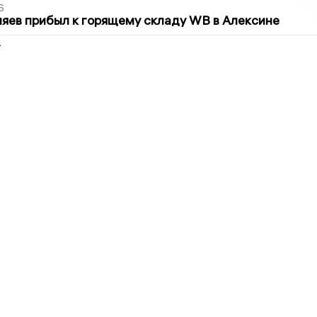
6
яев прибыл к горящему складу WB в Алексине
2