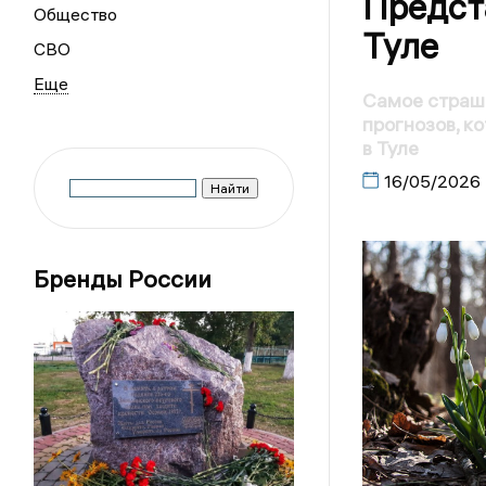
Предста
Общество
Туле
СВО
Самое страшн
прогнозов, к
в Туле
16/05/2026
Бренды России