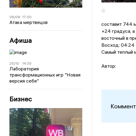
©
06/08
17:00
Атака мертвецов
составит 744 м
+24 градусa, a
восточный в пре
Афиша
Восход: 04:24 З
Самый теплый м
25/10
14:30
Автор:
Лаборатория
трансформационных игр "Новая
версия себя"
Бизнес
Коммент