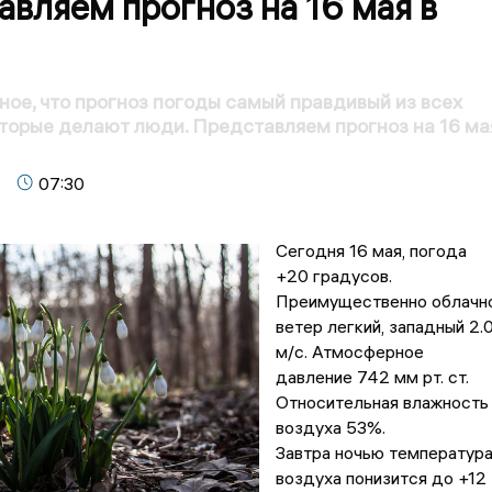
вляем прогноз на 16 мая в
ое, что прогноз погоды самый правдивый из всех
оторые делают люди. Представляем прогноз на 16 ма
07:30
Сегодня 16 мая, погода
+20 градусов.
Преимущественно облачно
ветер легкий, западный 2.
м/с. Атмосферное
давление 742 мм рт. ст.
Относительная влажность
воздуха 53%.
Завтра ночью температур
воздуха понизится до +12