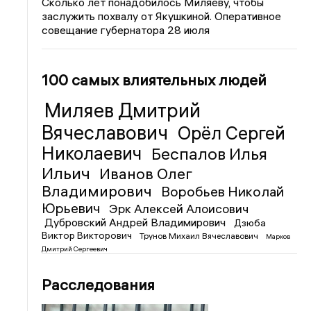
Сколько лет понадобилось Миляеву, чтобы
заслужить похвалу от Якушкиной. Оперативное
совещание губернатора 28 июля
100 самых влиятельных людей
Миляев Дмитрий
Вячеславович
Орёл Сергей
Николаевич
Беспалов Илья
Ильич
Иванов Олег
Владимирович
Воробьев Николай
Юрьевич
Эрк Алексей Алоисович
Дубровский Андрей Владимирович
Дзюба
Виктор Викторович
Трунов Михаил Вячеславович
Марков
Дмитрий Сергеевич
Расследования