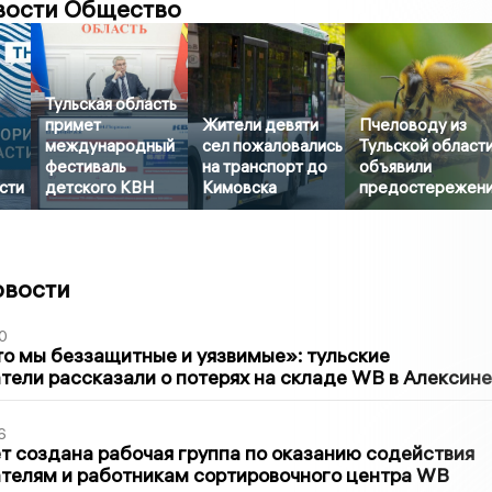
вости Общество
Тульская область
примет
Жители девяти
Пчеловоду из
международный
сел пожаловались
Тульской област
фестиваль
на транспорт до
объявили
сти
детского КВН
Кимовска
предостережен
овости
0
то мы беззащитные и уязвимые»: тульские
ели рассказали о потерях на складе WB в Алексине
6
т создана рабочая группа по оказанию содействия
телям и работникам сортировочного центра WB