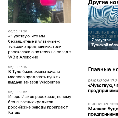
Другие но
06/08
17:20
«Чувствую, что мы
7 августа в
беззащитные и уязвимые»:
Тульской обла
тульские предприниматели
рассказали о потерях на складе
WB в Алексине
06/08
16:15
Главные н
В Туле бизнесмены начали
массово продавать пункты
06/08/2026 17:2
выдачи заказов Wildberries
«Чувствую, ч
предпринимат
05/08
13:55
Игорь Ишков рассказал, почему
без льготных кредитов
05/08/2026 18:3
российские заводы проиграют
Миляев: Буде
Китаю
предпринима