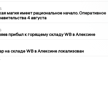
5
кая магия имеет рациональное начало. Оперативное
авительства 4 августа
6
яев прибыл к горящему складу WB в Алексине
5
р на складе WB в Алексине локализован
2