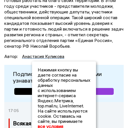
готовых работать на благо своих территорий. В этом
году среди участников - представители молодежи,
общественники, действующие депутаты, участники
специальной военной операции. Такой широкий состав
кандидатов показывает высокий уровень доверия к
партии и готовность людей включаться в решение задач
развития региона и страны», - отметил секретарь
регионального отделения партии «Единая Россия»,
сенатор РФ Николай Воробьев.
Автор:
Анастасия Куликова
Нажимая кнопку вы
Подписывайтесь, чтобы первыми
даете согласие на
узнавать о важном:
обработку персональных
данных
с использованием
интернет-сервиса
Яндекс.Метрика,
top.mail.ru, LiveInternet.
17:05
На сайте используются
cookie. Оставаясь на
сайте, вы принимаете
Всякая тульская магия имеет
все условия