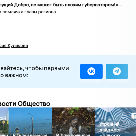
сущий Добро, не может быть плохим губернатором!»
–
 землячка главы региона.
сия Куликова
вайтесь, чтобы первыми
 о важном:
вости Общество
кой
Утренний
дайджест
янии
В Туле вернулся
В Туле появился
«Тульских