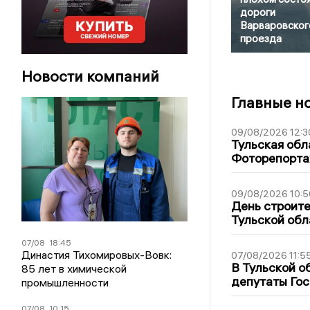
дороги
Варваровског
проезда
Новости компаний
Главные н
09/08/2026 12:3
Тульская обл
Фоторепорт
09/08/2026 10:5
День строите
Тульской обл
07/08
18:45
Династия Тихомировых-Вовк:
07/08/2026 11:5
В Тульской о
85 лет в химической
депутаты Гос
промышленности
07/08
10:15