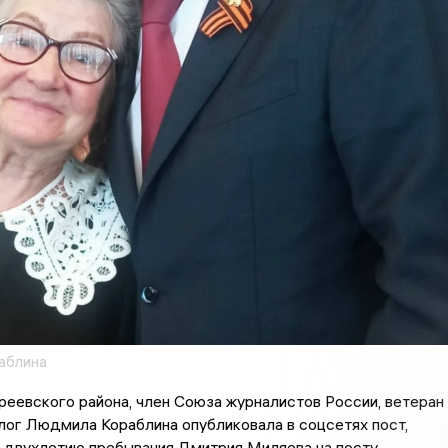
аблина
еевского района, член Союза журналистов России, ветеран
лог Людмила Кораблина опубликовала в соцсетях пост,
к двухлетию пребывания Дмитрия Миляева на посту