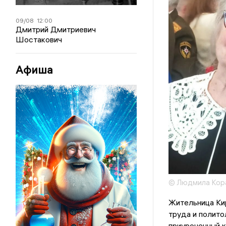
09/08
12:00
Дмитрий Дмитриевич
Шостакович
Афиша
© Людмила Кор
Жительница Кир
труда и полито
приуроченный 