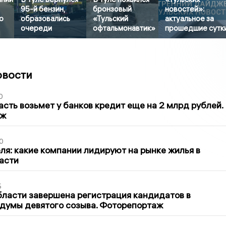
95-й бензин,
бронзовый
новостей»:
о
образовались
«Тульский
актуальное за
очереди
офтальмонавтик»
прошедшие сутк
овости
0
асть возьмет у банков кредит еще на 2 млрд рублей.
аж
0
ля: какие компании лидируют на рынке жилья в
асти
5
бласти завершена регистрация кандидатов в
думы девятого созыва. Фоторепортаж