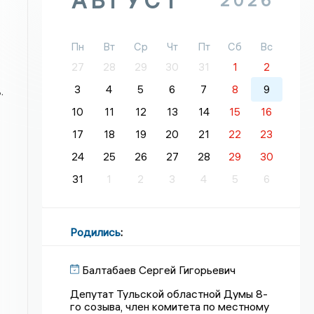
АВГУСТ
2026
Пн
Вт
Ср
Чт
Пт
Сб
Вс
27
28
29
30
31
1
2
3
4
5
6
7
8
9
.
10
11
12
13
14
15
16
17
18
19
20
21
22
23
24
25
26
27
28
29
30
31
1
2
3
4
5
6
Родились
:
Балтабаев Сергей Гигорьевич
Депутат Тульской областной Думы 8-
го созыва, член комитета по местному