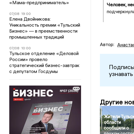
«Мама-предприниматель»
Человек, не
подчеркнула
07/08
19:00
Елена Двойникова:
Уникальность премии «Тульский
Бизнес» — в преемственности
промышленных традиций
Автор:
Анаста
07/08
10:00
Тульское отделение «Деловой
России» провело
стратегический бизнес-завтрак
Подписы
с депутатом Госдумы
узнавать
Другие но
Жители Тульс
области
сообщили о
плохом состо