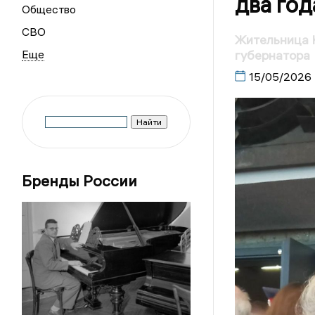
два год
Общество
СВО
Жительница К
губернатора
15/05/2026
Бренды России