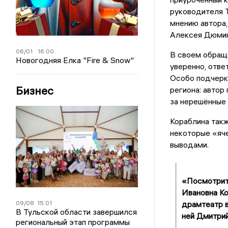
руководителя 
мнению автора,
Алексея Дюмин
06/01
16:00
В своем обраще
Новогодняя Елка "Fire & Snow"
уверенно, отве
Особо подчерк
Бизнес
региона: автор
за нерешённые
Кораблина такж
некоторые «яче
выводами.
«Посмотрите
Ивановна Ко
09/08
15:01
драмтеатр в
В Тульской области завершился
ней Дмитрий
региональный этап программы