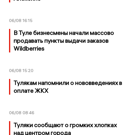
06/08
16:15
В Туле бизнесмены начали массово
продавать пункты выдачи заказов
Wildberries
06/08
15:20
Тулякам напомнили о нововведениях в
оплате ЖКХ
06/08
08:46
Туляки сообщают о громких хлопках
над центром города