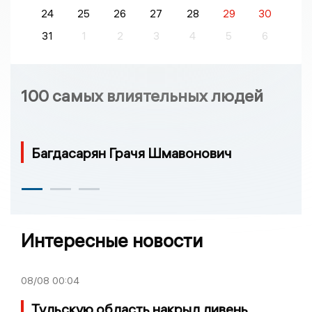
24
25
26
27
28
29
30
31
1
2
3
4
5
6
100 самых влиятельных людей
Багдасарян Грачя Шмавонович
Интересные новости
08/08
00:04
Тульскую область накрыл ливень