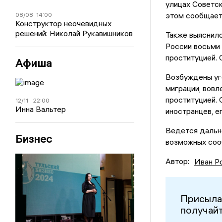
улицах Советск
этом сообщает
08/08
14:00
Конструктор неочевидных
решений: Николай Рукавишников
Также выяснило
России восьми 
проституцией. 
Афиша
Возбуждены уго
миграции, вовл
проституцией. 
12/11
22:00
Инна Вальтер
иностранцев, е
Ведется дальн
Бизнес
возможных соо
Автор:
Иван Р
Присыла
получайт