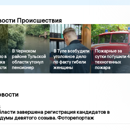
вости Происшествия
В Чернском
В Туле возбудили
Пожарные за
о в
районе Тульской
уголовное дело
сутки потушили 4
нка
области утонул
по факту гибели
техногенных
сти
пенсионер
женщины
пожара
овости
5
бласти завершена регистрация кандидатов в
думы девятого созыва. Фоторепортаж