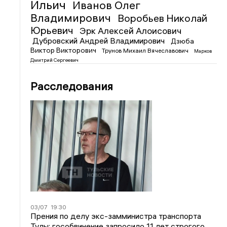
Ильич
Иванов Олег
Владимирович
Воробьев Николай
Юрьевич
Эрк Алексей Алоисович
Дубровский Андрей Владимирович
Дзюба
Виктор Викторович
Трунов Михаил Вячеславович
Марков
Дмитрий Сергеевич
Расследования
03/07
19:30
Прения по делу экс-замминистра транспорта
Тулы: гособвинение запросило 11 лет строгого