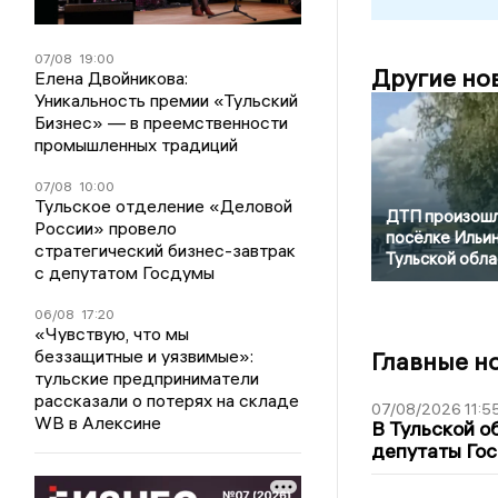
07/08
19:00
Другие но
Елена Двойникова:
Уникальность премии «Тульский
Бизнес» — в преемственности
промышленных традиций
07/08
10:00
Тульское отделение «Деловой
ДТП произошл
России» провело
посёлке Ильи
стратегический бизнес-завтрак
Тульской обла
с депутатом Госдумы
06/08
17:20
«Чувствую, что мы
беззащитные и уязвимые»:
Главные н
тульские предприниматели
рассказали о потерях на складе
07/08/2026 11:5
WB в Алексине
В Тульской о
депутаты Гос