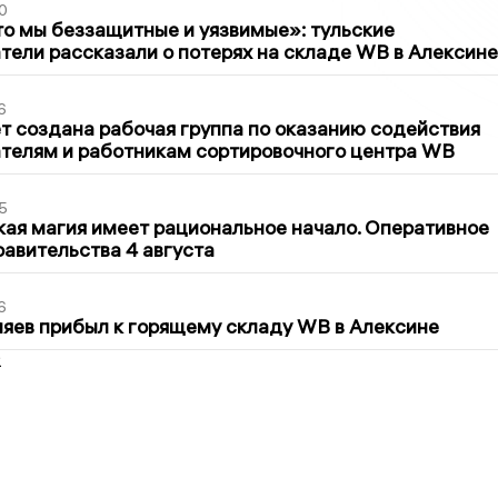
0
то мы беззащитные и уязвимые»: тульские
ели рассказали о потерях на складе WB в Алексине
6
т создана рабочая группа по оказанию содействия
телям и работникам сортировочного центра WB
5
кая магия имеет рациональное начало. Оперативное
авительства 4 августа
6
яев прибыл к горящему складу WB в Алексине
2