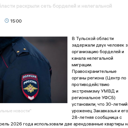
бласти раскрыли сеть борделей и нелегальной
15:00
В Тульской области
задержали двух человек з
организацию борделей и
канала нелегальной
миграции.
Правоохранительные
органы региона (Центр по
противодействию
экстремизму УМВД и
региональное УФСБ)
установили, что 30-летний
уроженец Закавказья и ег
льные новости"
28-летняя сообщница с
рель 2026 года использовали две арендованные квартиры н