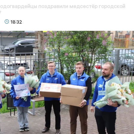
лодогвардейцы поздравили медсестёр городской
7
18:32