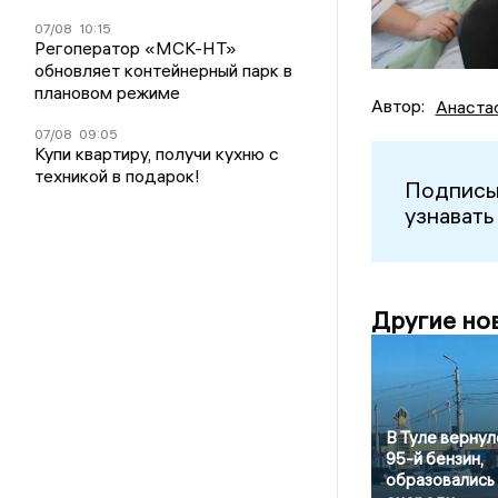
07/08
10:15
Регоператор «МСК-НТ»
обновляет контейнерный парк в
плановом режиме
Автор:
Анаста
07/08
09:05
Купи квартиру, получи кухню с
техникой в подарок!
Подписы
узнавать
Другие но
В Туле вернул
95-й бензин,
образовались