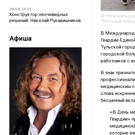
08/08
14:00
Конструктор неочевидных
© Региональное
решений: Николай Рукавишников
"Молодая гвард
В Международн
Афиша
Гвардии Единой
Тульской горо
городской бол
работников с и
В знак признат
профессионали
медицинским се
слова искренне
бесценный вкла
«В День м
Гвардии» п
медицински
которые еж