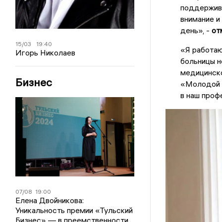
поддержива
внимание и
день», -
от
15/03
19:40
«Я работаю
Игорь Николаев
больницы н
медицинско
Бизнес
«Молодой Г
в наш проф
07/08
19:00
Елена Двойникова:
Уникальность премии «Тульский
Бизнес» — в преемственности