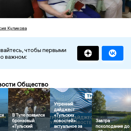
сия Куликова
вайтесь, чтобы первыми
 о важном:
вости Общество
Утренний
дайджест
ся
В Туле появился
«Тульских
бронзовый
новостей»:
Завтра
«Тульский
актуальное за
похолодание до