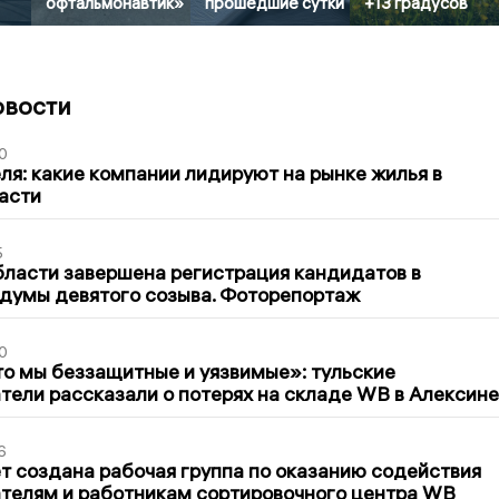
офтальмонавтик»
прошедшие сутки
+13 градусов
овости
0
ля: какие компании лидируют на рынке жилья в
асти
5
бласти завершена регистрация кандидатов в
думы девятого созыва. Фоторепортаж
0
то мы беззащитные и уязвимые»: тульские
ели рассказали о потерях на складе WB в Алексине
6
т создана рабочая группа по оказанию содействия
телям и работникам сортировочного центра WB