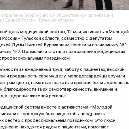
 отделение Всероссийской общественной организации
ия Единой России" Тульской области
ый день медицинской сестры, 12 мая, активисты «Молодой
 России» Тульской области, совместно с депутатом
дской Думы Никитой Бурвиковым, посетили поликлинику №1
ьницы №7. Целью визита стало поздравление медицинских
х профессиональным праздником.
ельности за ежедневный труд, заботу о пациентах, высокий
зм и преданность своему делу, молодогвардейцы вручили
страм цветы, памятные плакаты и пряники. Были адресован
й благодарности за их самоотверженность, внимание и
д в здоровье жителей региона.
едицинской сестры вместе с активистами «Молодой
риехали в городскую больницу, чтобы поздравить
х сестер с профессиональным праздником. Это люди,
едневно находятся рядом с пациентами, помогают,