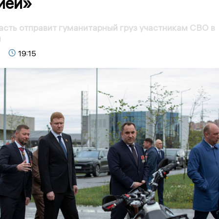
ией»
асть отправит гуманитарный груз участникам СВО в
ы
19:15