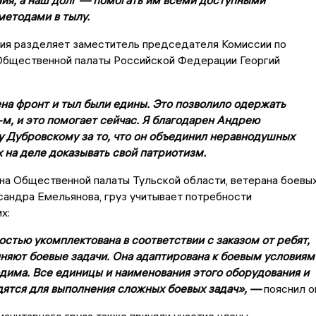
методами в тылу.
ния разделяет заместитель председателя Комиссии по
Общественной палаты Российской Федерации Георгий
на фронт и тыл были едины. Это позволило одержать
м, и это помогает сейчас. Я благодарен Андрею
 Дубровскому за то, что он объединил неравнодушных
 на деле доказывать свой патриотизм.
на Общественной палаты Тульской области, ветерана боевы
андра Емельянова, груз учитывает потребности
х:
стью укомплектована в соответствии с заказом от ребят,
няют боевые задачи. Она адаптирована к боевым условиям
одима. Все единицы и наименования этого оборудования и
дятся для выполнения сложных боевых задач», —
пояснил о
анитарного груза также приняли участие члены