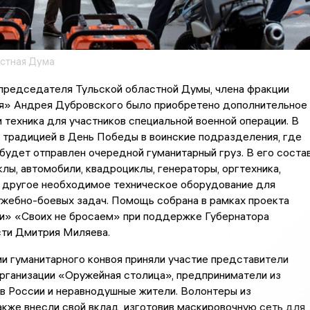
астная Дума
 председателя Тульской областной Думы, члена фракции
я» Андрея Дубровского было приобретено дополнительное
 техника для участников специальной военной операции. В
 традицией в День Победы в воинские подразделения, где
 будет отправлен очередной гуманитарный груз. В его соста
лы, автомобили, квадроциклы, генераторы, оргтехника,
 другое необходимое техническое оборудование для
ужебно-боевых задач. Помощь собрана в рамках проекта
и» «Своих не бросаем» при поддержке Губернатора
сти Дмитрия Миляева.
 гуманитарного конвоя приняли участие представители
рганизации «Оружейная столица», предприниматели из
в России и неравнодушные жители. Волонтеры из
кже внесли свой вклад, изготовив маскировочную сеть для