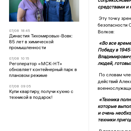
средствами и 
Эту точку зре
безопасности 
07/08
18:45
Волков:
Династия Тихомировых-Вовк:
85 лет в химической
«Во все време
промышленности
Победу в 1945-
Владимировичу
07/08
10:15
людей, готовых
Регоператор «МСК-НТ»
обновляет контейнерный парк в
По словам чле
плановом режиме
действий Алекс
07/08
09:05
военнослужащи
Купи квартиру, получи кухню с
техникой в подарок!
«Техника полно
которые выпол
и очень необх
техники приго
В передаче гум