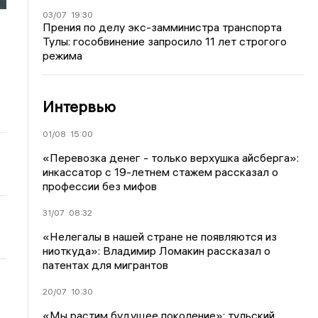
03/07
19:30
Прения по делу экс-замминистра транспорта
Тулы: гособвинение запросило 11 лет строгого
режима
Интервью
01/08
15:00
«Перевозка денег - только верхушка айсберга»:
инкассатор с 19-летнем стажем рассказал о
профессии без мифов
31/07
08:32
«Нелегалы в нашей стране не появляются из
ниоткуда»: Владимир Ломакин рассказал о
патентах для мигрантов
20/07
10:30
«Мы растим будущее поколение»: тульский