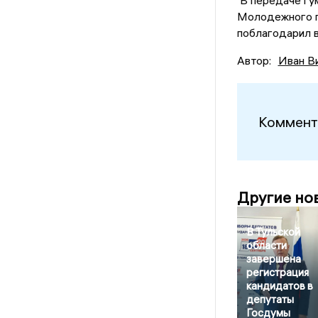
Молодежного п
поблагодарил в
Автор:
Иван В
Коммент
Другие но
В Тульской
области
завершена
регистрация
кандидатов в
депутаты
Госдумы