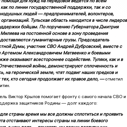
 помощи для нужд на передовой ведется по всем
как по линии государственной поддержки, так и со
нодушных людей — предпринимателей, волонтеров,
организаций. Тульская область находится в числе лидеров
оддержки бойцам. По поручению Губернатора Дмитрия
 Миляева на постоянной основе в зону проведения
доставляются гуманитарные грузы. Председатель
стной Думы, участник СВО Андрей Дубровский, вместе с
и Артемом Александровичем Матвеенко и боевыми
же оказывают всестороннее содействие. Туляки, как и в
Отечественной войны, демонстрируют сплоченность и
ь, на героической земле, чтят подвиг наших предков и
тех, кто сегодня продолжает их правое дело, —
отметил
итин.
ль Виктор Крылов помогает фронту с самого начала СВО и
оддержка защитников Родины — долг каждого:
для страны время мы все должны сплотиться и проявить
ята отстаивают интересы страны на линии боевого
ия, а наш долг — помогать им всеми доступными