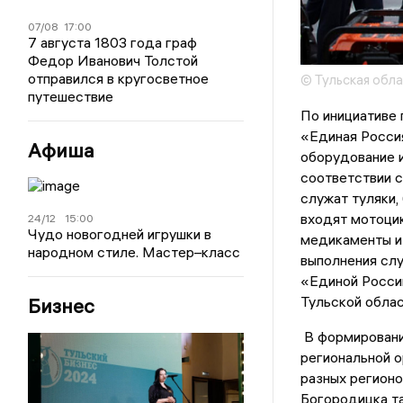
07/08
17:00
7 августа 1803 года граф
Федор Иванович Толстой
отправился в кругосветное
© Тульская обл
путешествие
По инициативе
«Единая Росси
Афиша
оборудование и
соответствии с
служат туляки,
входят мотоцик
24/12
15:00
Чудо новогодней игрушки в
медикаменты и
народном стиле. Мастер–класс
выполнения сл
«Единой Росси
Тульской обла
Бизнес
В формировании
региональной о
разных регионо
Богородицка та