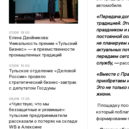
автомобиля.
«Передача доп
традицией. Эт
праздником и в
07/08
19:00
постоянной ос
Елена Двойникова:
не планируем е
Уникальность премии «Тульский
Бизнес» — в преемственности
актуальных по
промышленных традиций
передаем сего
службу, —
расс
07/08
10:00
Тульское отделение «Деловой
«Вместе с Пра
России» провело
приобретаем и
стратегический бизнес-завтрак
Это не только 
с депутатом Госдумы
жизни.
06/08
17:20
«Чувствую, что мы
Площадку посе
беззащитные и уязвимые»:
который поблаг
тульские предприниматели
формировании г
рассказали о потерях на складе
WB в Алексине