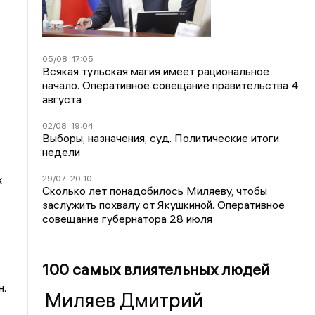
05/08
17:05
Всякая тульская магия имеет рациональное
начало. Оперативное совещание правительства 4
августа
02/08
19:04
Выборы, назначения, суд. Политические итоги
недели
х
29/07
20:10
Сколько лет понадобилось Миляеву, чтобы
заслужить похвалу от Якушкиной. Оперативное
совещание губернатора 28 июля
100 самых влиятельных людей
н.
Миляев Дмитрий