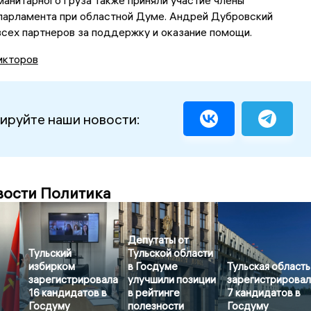
арламента при областной Думе. Андрей Дубровский
сех партнеров за поддержку и оказание помощи.
икторов
ируйте наши новости:
вости Политика
Депутаты от
Тульский
Тульской области
избирком
в Госдуме
Тульская область
зарегистрировала
улучшили позиции
зарегистрирова
16 кандидатов в
в рейтинге
7 кандидатов в
Госдуму
полезности
Госдуму