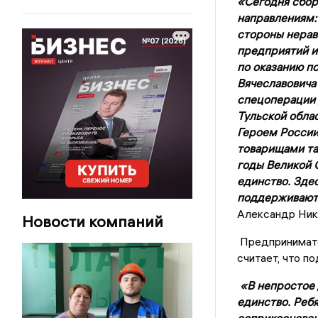
«Сегодня сбор
направлениям: 
стороны нерав
предприятий и 
по оказанию п
Вячеславовича
спецоперации 
Тульской обла
Героем Росси
товарищами так
годы Великой 
единство. Здес
поддерживают 
Александр Ник
Новости компаний
Предпринимате
считает, что п
«В непростое 
единство. Реб
соприкосновен