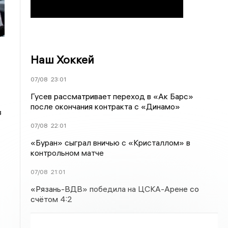
Наш Хоккей
07/08
23:01
Гусев рассматривает переход в «Ак Барс»
после окончания контракта с «Динамо»
в
07/08
22:01
«Буран» сыграл вничью с «Кристаллом» в
контрольном матче
07/08
21:01
«Рязань-ВДВ» победила на ЦСКА-Арене со
счётом 4:2